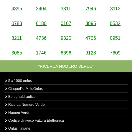
4395
3404
3311
7946
3112
0783
6180
0107
3895
0532
3211
4736
9320
4706
0951
3085
1746
6696
9128
7609
“RICERCA NUMERO VERDE”
5 x 1000 onlus
CinquePerMilleOnlus
BolognaIdraulico
Ricerca Numero Verde
Numeri Verdi
Codice Univoco Fattura Elettronica
Onlus Italiane