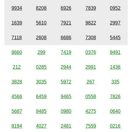
9934
8208
6926
7839
0952
1639
5610
7921
9822
2997
7118
2608
6686
7308
5445
8660
299
7419
0376
9491
212
0285
2944
2991
1436
3828
3035
5972
267
335
4566
6459
9465
0558
7826
5687
9485
0980
4275
0640
8194
4027
2481
7559
0216