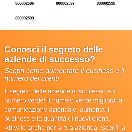
800002596
800002597
800002598
800002599
Conosci il segreto delle
aziende di successo?
Scopri come aumentare il business e il
numero dei clienti
Il segreto delle aziende di successo è il
numero verde! Il numero verde migliora la
comunicazione aziendale, aumenta il
business e la quantità di nuovi clienti.
Attivalo anche per la tua azienda. Scegli la