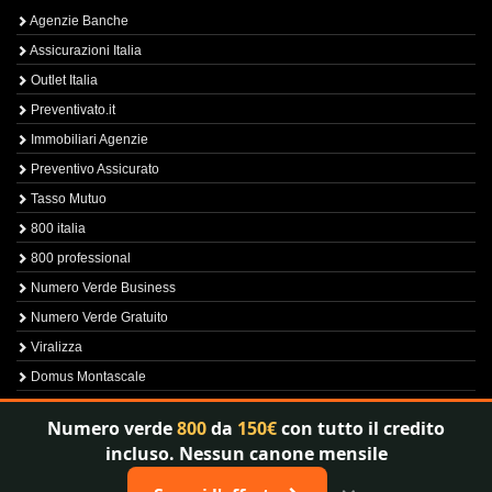
Agenzie Banche
Assicurazioni Italia
Outlet Italia
Preventivato.it
Immobiliari Agenzie
Preventivo Assicurato
Tasso Mutuo
800 italia
800 professional
Numero Verde Business
Numero Verde Gratuito
Viralizza
Domus Montascale
Sprint800
Numero verde
800
da
150€
con tutto il credito
Verfica Numero Verde
incluso. Nessun canone mensile