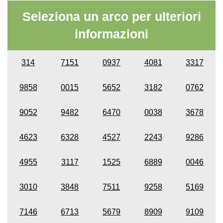
Seleziona un arco per ulteriori
informazioni
314
7151
0937
4081
3317
9858
0015
5652
3182
0762
9052
9482
6470
0038
3678
4623
6328
4527
2243
9286
4955
3117
1525
6889
0046
3010
3848
7511
9258
5169
7146
6713
5679
8909
9109