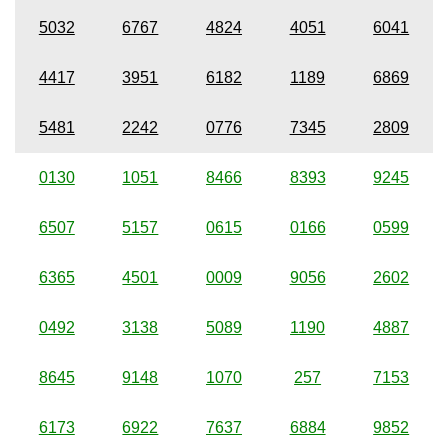
5032
6767
4824
4051
6041
4417
3951
6182
1189
6869
5481
2242
0776
7345
2809
0130
1051
8466
8393
9245
6507
5157
0615
0166
0599
6365
4501
0009
9056
2602
0492
3138
5089
1190
4887
8645
9148
1070
257
7153
6173
6922
7637
6884
9852