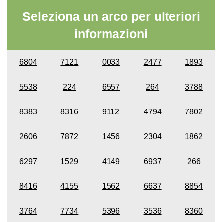
Seleziona un arco per ulteriori
informazioni
6804
7121
0033
2477
1893
5538
224
6557
264
3788
8383
8316
9112
4794
7802
2606
7872
1456
2304
1862
6297
1529
4149
6937
266
8416
4155
1562
6637
8854
3764
7734
5396
3536
8360