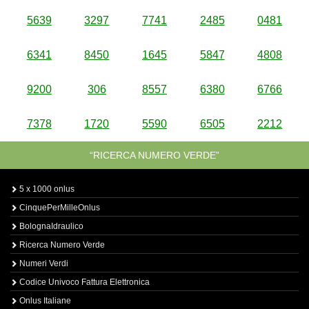
5639
3297
7741
2485
0481
6341
8450
1645
5847
4808
9200
306
8557
6380
6766
7378
1720
5590
6505
2212
“RICERCA NUMERO VERDE”
5 x 1000 onlus
CinquePerMilleOnlus
BolognaIdraulico
Ricerca Numero Verde
Numeri Verdi
Codice Univoco Fattura Elettronica
Onlus Italiane