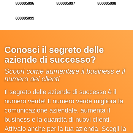
800005096
800005097
800005098
800005099
Conosci il segreto delle
aziende di successo?
Scopri come aumentare il business e il
numero dei clienti
Il segreto delle aziende di successo è il
numero verde! Il numero verde migliora la
comunicazione aziendale, aumenta il
business e la quantità di nuovi clienti.
Attivalo anche per la tua azienda. Scegli la