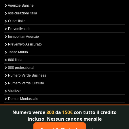
Agenzie Banche
Assicurazioni Italia
Outlet Italia
Preventivato.it
Immobiliari Agenzie
Preventivo Assicurato
Tasso Mutuo
800 italia
800 professional
Numero Verde Business
Numero Verde Gratuito
Viralizza
Domus Montascale
Sprint800
Numero verde
800
da
150€
con tutto il credito
Verfica Numero Verde
incluso. Nessun canone mensile