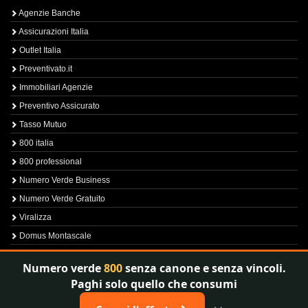
Agenzie Banche
Assicurazioni Italia
Outlet Italia
Preventivato.it
Immobiliari Agenzie
Preventivo Assicurato
Tasso Mutuo
800 italia
800 professional
Numero Verde Business
Numero Verde Gratuito
Viralizza
Domus Montascale
Sprint800
Numero verde
800
senza canone e senza vincoli.
Verfica Numero Verde
Paghi solo quello che consumi