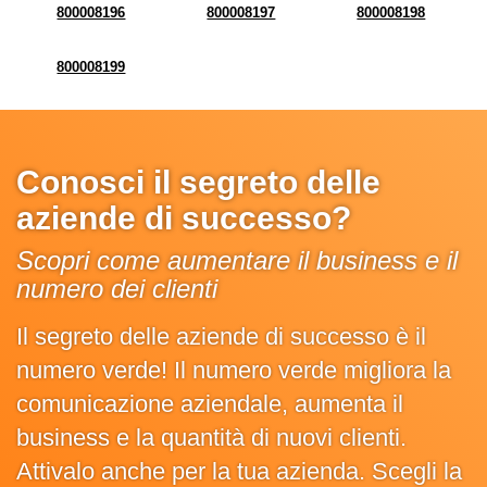
800008196
800008197
800008198
800008199
Conosci il segreto delle
aziende di successo?
Scopri come aumentare il business e il
numero dei clienti
Il segreto delle aziende di successo è il
numero verde! Il numero verde migliora la
comunicazione aziendale, aumenta il
business e la quantità di nuovi clienti.
Attivalo anche per la tua azienda. Scegli la