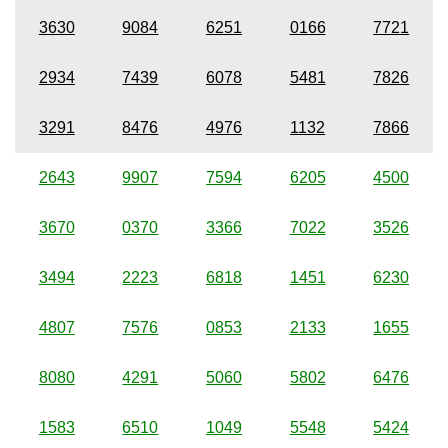
3630
9084
6251
0166
7721
2934
7439
6078
5481
7826
3291
8476
4976
1132
7866
2643
9907
7594
6205
4500
3670
0370
3366
7022
3526
3494
2223
6818
1451
6230
4807
7576
0853
2133
1655
8080
4291
5060
5802
6476
1583
6510
1049
5548
5424