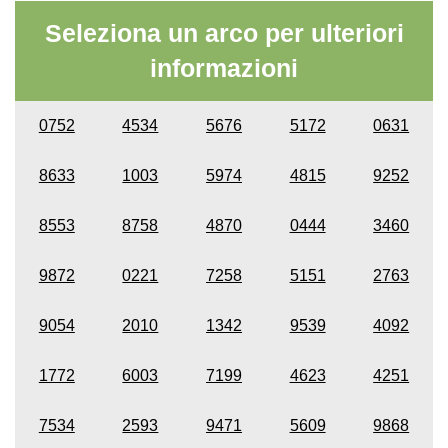
Seleziona un arco per ulteriori
informazioni
0752
4534
5676
5172
0631
8633
1003
5974
4815
9252
8553
8758
4870
0444
3460
9872
0221
7258
5151
2763
9054
2010
1342
9539
4092
1772
6003
7199
4623
4251
7534
2593
9471
5609
9868