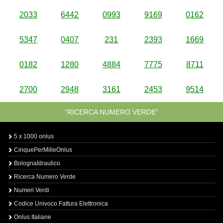
2033
6442
0993
9169
0162
5347
0407
231
2393
1669
0182
1280
4884
7775
8711
2700
2948
3161
2453
9514
“RICERCA NUMERO VERDE”
5 x 1000 onlus
CinquePerMilleOnlus
BolognaIdraulico
Ricerca Numero Verde
Numeri Verdi
Codice Univoco Fattura Elettronica
Onlus Italiane