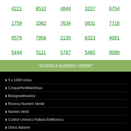
4221
8510
4844
3237
6754
1759
3362
7634
0831
7718
9579
7956
2130
6323
4081
5444
5111
5787
5465
8099
“RICERCA NUMERO VERDE”
5 x 1000 onlus
CinquePerMilleOnlus
BolognaIdraulico
Ricerca Numero Verde
Numeri Verdi
Codice Univoco Fattura Elettronica
Onlus Italiane