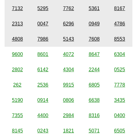
7132
5295
7762
5361
8167
2313
0047
6296
0949
4786
4808
7986
5143
7608
8553
9600
8601
4072
8647
6304
2802
6142
4304
2244
0525
262
2536
9915
6805
7778
5190
0914
0806
6638
3435
7355
4400
2984
8316
0400
8145
0243
1821
5071
6505