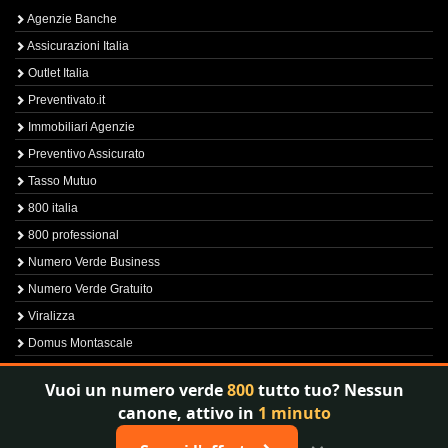
Agenzie Banche
Assicurazioni Italia
Outlet Italia
Preventivato.it
Immobiliari Agenzie
Preventivo Assicurato
Tasso Mutuo
800 italia
800 professional
Numero Verde Business
Numero Verde Gratuito
Viralizza
Domus Montascale
Sprint800
Vuoi un numero verde
800
tutto tuo? Nessun
Verfica Numero Verde
canone, attivo in
1 minuto