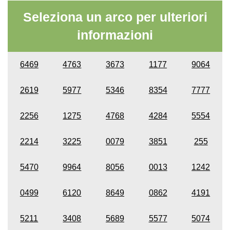
Seleziona un arco per ulteriori
informazioni
6469
4763
3673
1177
9064
2619
5977
5346
8354
7777
2256
1275
4768
4284
5554
2214
3225
0079
3851
255
5470
9964
8056
0013
1242
0499
6120
8649
0862
4191
5211
3408
5689
5577
5074