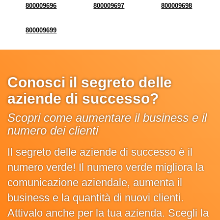
800009696
800009697
800009698
800009699
Conosci il segreto delle
aziende di successo?
Scopri come aumentare il business e il
numero dei clienti
Il segreto delle aziende di successo è il
numero verde! Il numero verde migliora la
comunicazione aziendale, aumenta il
business e la quantità di nuovi clienti.
Attivalo anche per la tua azienda. Scegli la