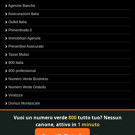
Agenzie Banche
Assicurazioni Italia
Outlet Italia
Preventivato.it
Immobiliari Agenzie
Preventivo Assicurato
Tasso Mutuo
800 italia
800 professional
Numero Verde Business
Numero Verde Gratuito
Viralizza
Domus Montascale
Sprint800
Vuoi un numero verde
800
tutto tuo? Nessun
Verfica Numero Verde
canone, attivo in
1 minuto