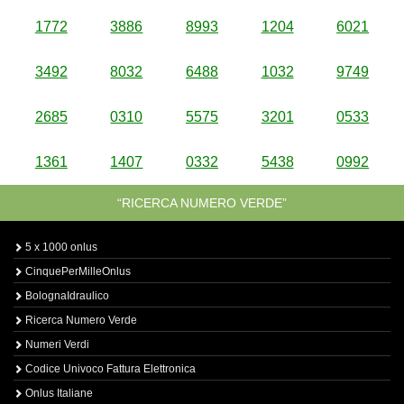
1772
3886
8993
1204
6021
3492
8032
6488
1032
9749
2685
0310
5575
3201
0533
1361
1407
0332
5438
0992
“RICERCA NUMERO VERDE”
5 x 1000 onlus
CinquePerMilleOnlus
BolognaIdraulico
Ricerca Numero Verde
Numeri Verdi
Codice Univoco Fattura Elettronica
Onlus Italiane