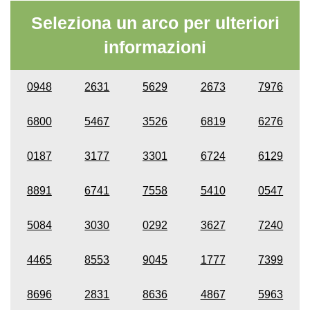
Seleziona un arco per ulteriori
informazioni
0948
2631
5629
2673
7976
6800
5467
3526
6819
6276
0187
3177
3301
6724
6129
8891
6741
7558
5410
0547
5084
3030
0292
3627
7240
4465
8553
9045
1777
7399
8696
2831
8636
4867
5963