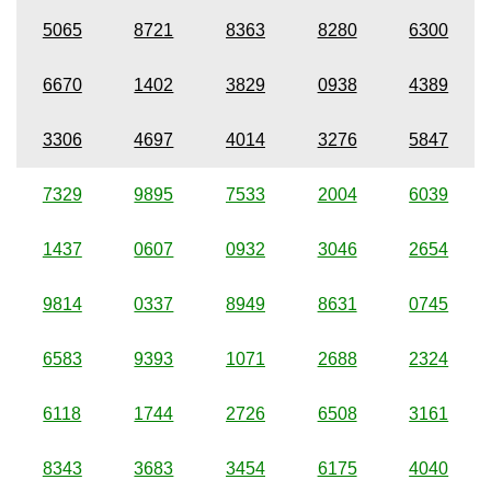
5065
8721
8363
8280
6300
6670
1402
3829
0938
4389
3306
4697
4014
3276
5847
7329
9895
7533
2004
6039
1437
0607
0932
3046
2654
9814
0337
8949
8631
0745
6583
9393
1071
2688
2324
6118
1744
2726
6508
3161
8343
3683
3454
6175
4040