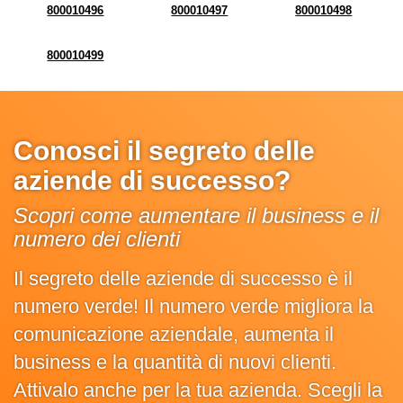
800010496
800010497
800010498
800010499
Conosci il segreto delle
aziende di successo?
Scopri come aumentare il business e il
numero dei clienti
Il segreto delle aziende di successo è il
numero verde! Il numero verde migliora la
comunicazione aziendale, aumenta il
business e la quantità di nuovi clienti.
Attivalo anche per la tua azienda. Scegli la