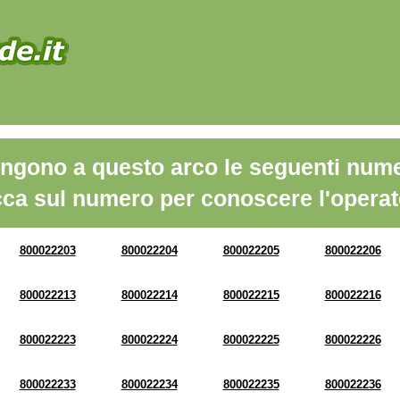
ngono a questo arco le seguenti nume
cca sul numero per conoscere l'operat
800022203
800022204
800022205
800022206
800022213
800022214
800022215
800022216
800022223
800022224
800022225
800022226
800022233
800022234
800022235
800022236