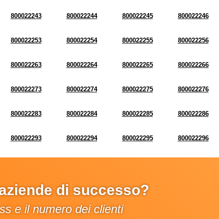
800022243
800022244
800022245
800022246
800022253
800022254
800022255
800022256
800022263
800022264
800022265
800022266
800022273
800022274
800022275
800022276
800022283
800022284
800022285
800022286
800022293
800022294
800022295
800022296
e aziende di successo?
s e il numero dei clienti