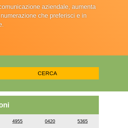
la comunicazione aziendale, aumenta
la numerazione che preferisci e in
e.
oni
4955
0420
5365