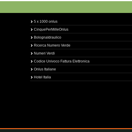
5 x 1000 onlus
CinquePerMilleOnlus
BolognaIdraulico
Ricerca Numero Verde
Numeri Verdi
Codice Univoco Fattura Elettronica
Onlus Italiane
Hotel Italia