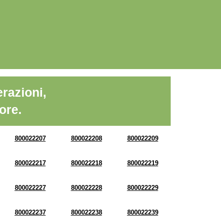
razioni,
ore.
800022207
800022208
800022209
800022217
800022218
800022219
800022227
800022228
800022229
800022237
800022238
800022239