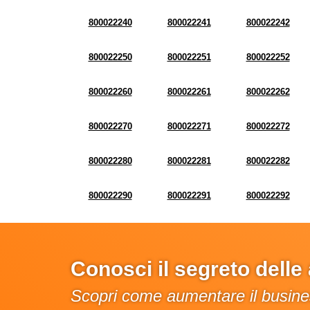
800022240
800022241
800022242
800022250
800022251
800022252
800022260
800022261
800022262
800022270
800022271
800022272
800022280
800022281
800022282
800022290
800022291
800022292
Conosci il segreto dell
Scopri come aumentare il busines