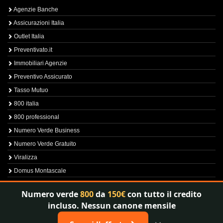
Agenzie Banche
Assicurazioni Italia
Outlet Italia
Preventivato.it
Immobiliari Agenzie
Preventivo Assicurato
Tasso Mutuo
800 italia
800 professional
Numero Verde Business
Numero Verde Gratuito
Viralizza
Domus Montascale
Sprint800
Numero verde
800
da
150€
con tutto il credito
Verfica Numero Verde
incluso. Nessun canone mensile