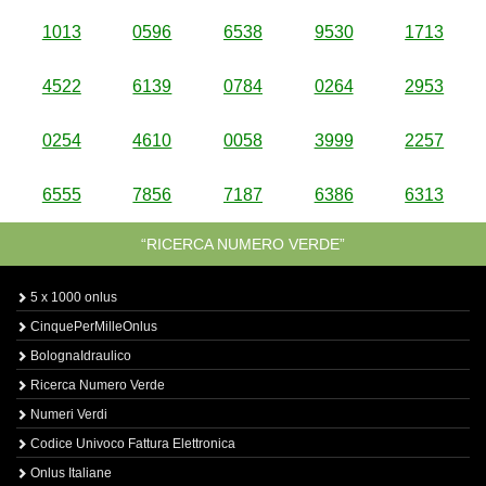
1013
0596
6538
9530
1713
4522
6139
0784
0264
2953
0254
4610
0058
3999
2257
6555
7856
7187
6386
6313
“RICERCA NUMERO VERDE”
5 x 1000 onlus
CinquePerMilleOnlus
BolognaIdraulico
Ricerca Numero Verde
Numeri Verdi
Codice Univoco Fattura Elettronica
Onlus Italiane