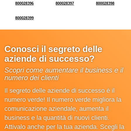
800028396
800028397
800028398
800028399
Conosci il segreto delle
aziende di successo?
Scopri come aumentare il business e il
numero dei clienti
Il segreto delle aziende di successo è il
numero verde! Il numero verde migliora la
comunicazione aziendale, aumenta il
business e la quantità di nuovi clienti.
Attivalo anche per la tua azienda. Scegli la