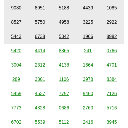
9080
8951
5188
4439
1085
8527
5750
4958
3225
2922
5443
6738
5342
1966
8982
5420
4414
8865
241
0766
3004
2312
4138
1664
4701
289
3301
1106
3978
8384
5459
4537
7797
9460
7126
7773
4328
0686
2760
5716
6702
5539
5112
2416
3945