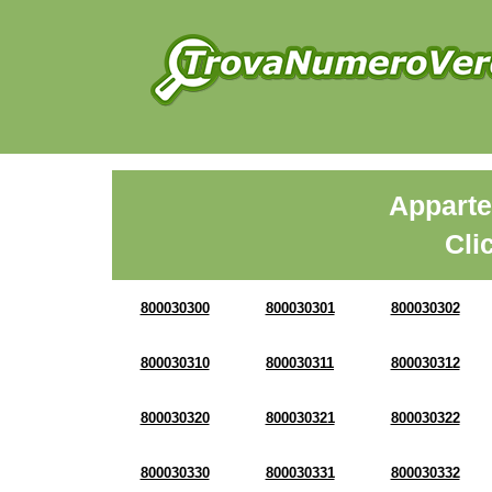
Apparte
Cli
800030300
800030301
800030302
800030310
800030311
800030312
800030320
800030321
800030322
800030330
800030331
800030332