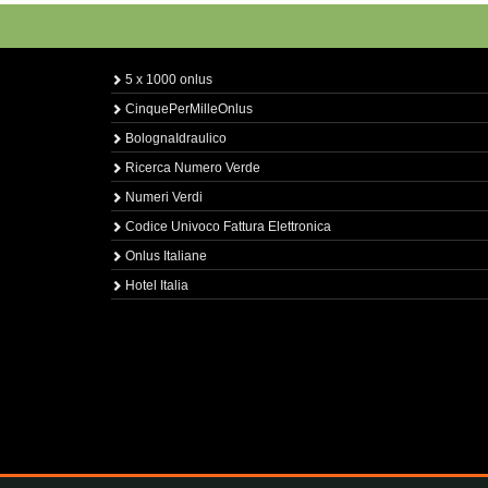
5 x 1000 onlus
CinquePerMilleOnlus
BolognaIdraulico
Ricerca Numero Verde
Numeri Verdi
Codice Univoco Fattura Elettronica
Onlus Italiane
Hotel Italia