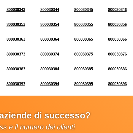
800030343
800030344
800030345
800030346
800030353
800030354
800030355
800030356
800030363
800030364
800030365
800030366
800030373
800030374
800030375
800030376
800030383
800030384
800030385
800030386
800030393
800030394
800030395
800030396
e aziende di successo?
s e il numero dei clienti