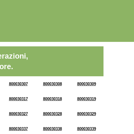
razioni,
ore.
800030307
800030308
800030309
800030317
800030318
800030319
800030327
800030328
800030329
800030337
800030338
800030339