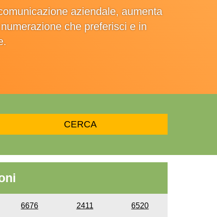
la comunicazione aziendale, aumenta
la numerazione che preferisci e in
e.
oni
6676
2411
6520