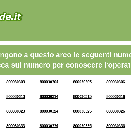
ngono a questo arco le seguenti nume
cca sul numero per conoscere l'operat
800030303
800030304
800030305
800030306
800030313
800030314
800030315
800030316
800030323
800030324
800030325
800030326
800030333
800030334
800030335
800030336