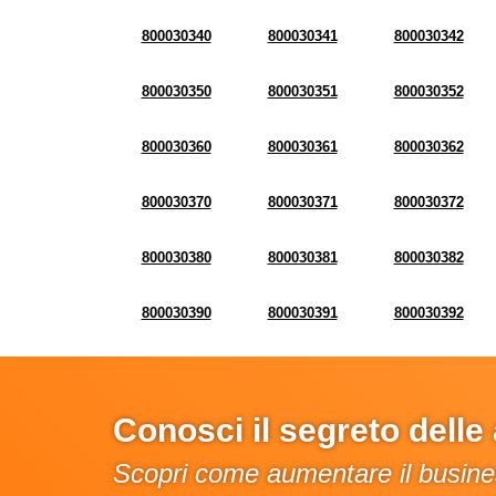
800030340
800030341
800030342
800030350
800030351
800030352
800030360
800030361
800030362
800030370
800030371
800030372
800030380
800030381
800030382
800030390
800030391
800030392
Conosci il segreto dell
Scopri come aumentare il busines