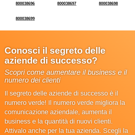
800038696
800038697
800038698
800038699
Conosci il segreto delle
aziende di successo?
Scopri come aumentare il business e il
numero dei clienti
Il segreto delle aziende di successo è il
numero verde! Il numero verde migliora la
comunicazione aziendale, aumenta il
business e la quantità di nuovi clienti.
Attivalo anche per la tua azienda. Scegli la