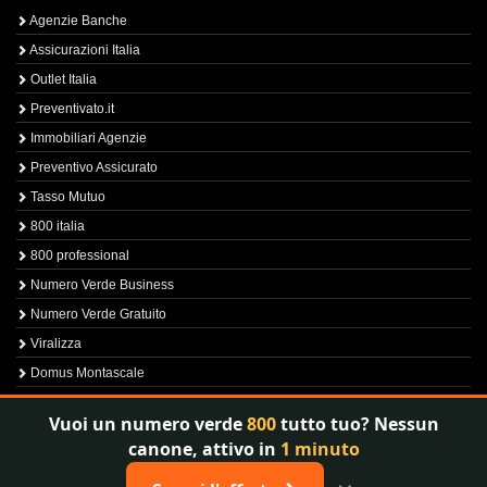
Agenzie Banche
Assicurazioni Italia
Outlet Italia
Preventivato.it
Immobiliari Agenzie
Preventivo Assicurato
Tasso Mutuo
800 italia
800 professional
Numero Verde Business
Numero Verde Gratuito
Viralizza
Domus Montascale
Sprint800
Vuoi un numero verde
800
tutto tuo? Nessun
Verfica Numero Verde
canone, attivo in
1 minuto