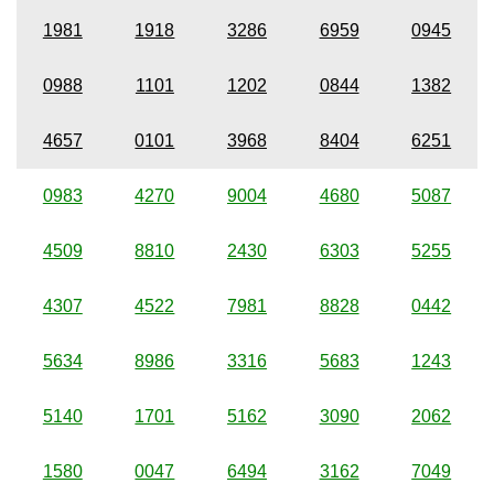
1981
1918
3286
6959
0945
0988
1101
1202
0844
1382
4657
0101
3968
8404
6251
0983
4270
9004
4680
5087
4509
8810
2430
6303
5255
4307
4522
7981
8828
0442
5634
8986
3316
5683
1243
5140
1701
5162
3090
2062
1580
0047
6494
3162
7049