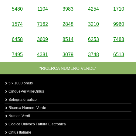
5480
1104
3983
4254
1710
1574
7162
2848
3210
9960
6458
3609
8514
6253
7488
7495
4381
3079
3748
6513
“RICERCA NUMERO VERDE”
5 x 1000 onlus
CinquePerMilleOnlus
BolognaIdraulico
Ricerca Numero Verde
Numeri Verdi
Codice Univoco Fattura Elettronica
Onlus Italiane