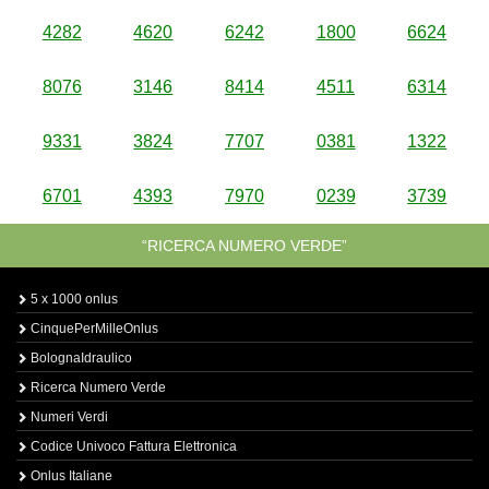
4282
4620
6242
1800
6624
8076
3146
8414
4511
6314
9331
3824
7707
0381
1322
6701
4393
7970
0239
3739
“RICERCA NUMERO VERDE”
5 x 1000 onlus
CinquePerMilleOnlus
BolognaIdraulico
Ricerca Numero Verde
Numeri Verdi
Codice Univoco Fattura Elettronica
Onlus Italiane