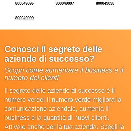
800049096
800049097
800049098
800049099
Conosci il segreto delle
aziende di successo?
Scopri come aumentare il business e il
numero dei clienti
Il segreto delle aziende di successo è il
numero verde! Il numero verde migliora la
comunicazione aziendale, aumenta il
business e la quantità di nuovi clienti.
Attivalo anche per la tua azienda. Scegli la