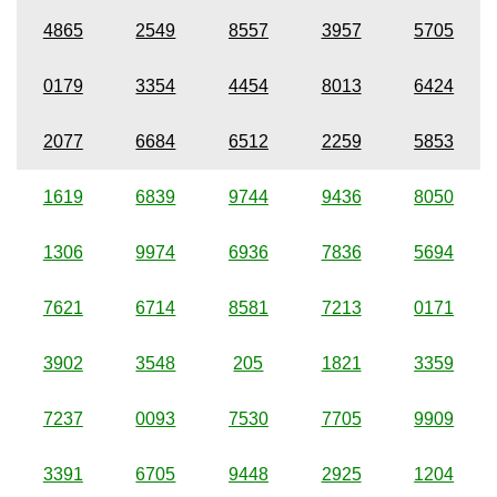
4865
2549
8557
3957
5705
0179
3354
4454
8013
6424
2077
6684
6512
2259
5853
1619
6839
9744
9436
8050
1306
9974
6936
7836
5694
7621
6714
8581
7213
0171
3902
3548
205
1821
3359
7237
0093
7530
7705
9909
3391
6705
9448
2925
1204