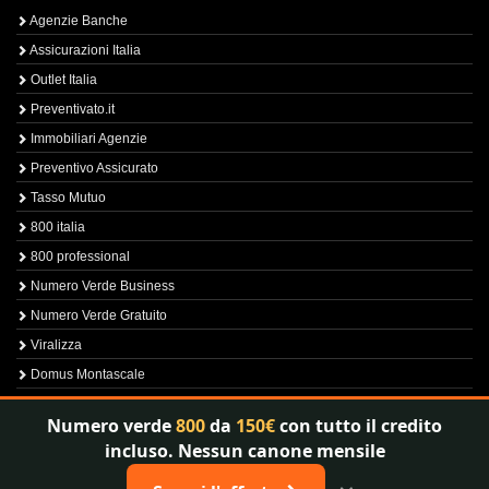
Agenzie Banche
Assicurazioni Italia
Outlet Italia
Preventivato.it
Immobiliari Agenzie
Preventivo Assicurato
Tasso Mutuo
800 italia
800 professional
Numero Verde Business
Numero Verde Gratuito
Viralizza
Domus Montascale
Sprint800
Numero verde
800
da
150€
con tutto il credito
Verfica Numero Verde
incluso. Nessun canone mensile