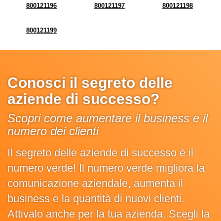
800121196
800121197
800121198
800121199
Conosci il segreto delle
aziende di successo?
Scopri come aumentare il business e il
numero dei clienti
Il segreto delle aziende di successo è il
numero verde! Il numero verde migliora la
comunicazione aziendale, aumenta il
business e la quantità di nuovi clienti.
Attivalo anche per la tua azienda. Scegli la