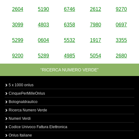
2604
5190
6746
2612
9270
3099
4803
6358
7980
0697
5299
0604
5532
1917
3355
9200
5289
4985
5054
2680
“RICERCA NUMERO VERDE”
5 x 1000 onlus
CinquePerMilleOnlus
BolognaIdraulico
Ricerca Numero Verde
Numeri Verdi
Codice Univoco Fattura Elettronica
Onlus Italiane