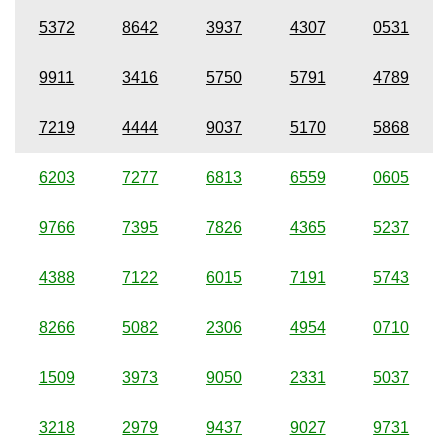
5372
8642
3937
4307
0531
9911
3416
5750
5791
4789
7219
4444
9037
5170
5868
6203
7277
6813
6559
0605
9766
7395
7826
4365
5237
4388
7122
6015
7191
5743
8266
5082
2306
4954
0710
1509
3973
9050
2331
5037
3218
2979
9437
9027
9731