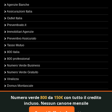
Agenzie Banche
Assicurazioni Italia
Outlet Italia
Preventivato.it
Immobiliari Agenzie
Preventivo Assicurato
Tasso Mutuo
800 italia
800 professional
Numero Verde Business
Numero Verde Gratuito
Viralizza
Domus Montascale
Sprint800
Numero verde
800
da
150€
con tutto il credito
Verfica Numero Verde
incluso. Nessun canone mensile