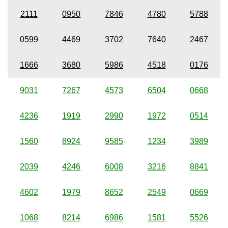
2111
0950
7846
4780
5788
0599
4469
3702
7640
2467
1666
3680
5986
4518
0176
9031
7267
4573
6504
0668
4236
1919
2990
1972
0514
1560
8924
9585
1234
3989
2039
4246
6008
3216
8841
4602
1979
8652
2549
0669
1068
8214
6986
1581
5526