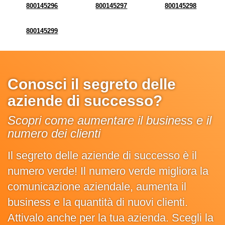
800145296
800145297
800145298
800145299
Conosci il segreto delle
aziende di successo?
Scopri come aumentare il business e il
numero dei clienti
Il segreto delle aziende di successo è il
numero verde! Il numero verde migliora la
comunicazione aziendale, aumenta il
business e la quantità di nuovi clienti.
Attivalo anche per la tua azienda. Scegli la