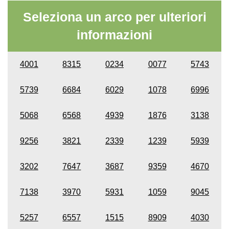
Seleziona un arco per ulteriori
informazioni
4001
8315
0234
0077
5743
5739
6684
6029
1078
6996
5068
6568
4939
1876
3138
9256
3821
2339
1239
5939
3202
7647
3687
9359
4670
7138
3970
5931
1059
9045
5257
6557
1515
8909
4030