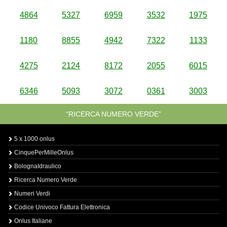
4864
5327
6959
3532
1975
1180
8855
4942
7322
1133
4275
2124
8172
2055
6015
6346
5093
3072
0361
3003
“RICERCA NUMERO VERDE”
5 x 1000 onlus
CinquePerMilleOnlus
BolognaIdraulico
Ricerca Numero Verde
Numeri Verdi
Codice Univoco Fattura Elettronica
Onlus Italiane