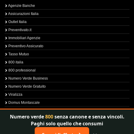
Agenzie Banche
Assicurazioni Italia
Outlet Italia
Preventivato.it
Immobiliari Agenzie
Preventivo Assicurato
Tasso Mutuo
800 italia
800 professional
Numero Verde Business
Numero Verde Gratuito
Viralizza
Domus Montascale
Sprint800
Numero verde
800
senza canone e senza vincoli.
Verfica Numero Verde
Paghi solo quello che consumi