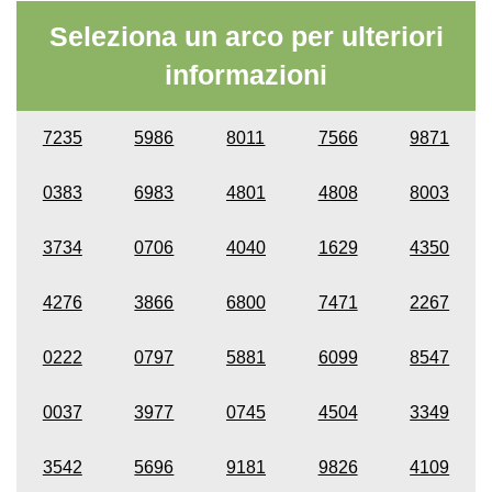
Seleziona un arco per ulteriori
informazioni
7235
5986
8011
7566
9871
0383
6983
4801
4808
8003
3734
0706
4040
1629
4350
4276
3866
6800
7471
2267
0222
0797
5881
6099
8547
0037
3977
0745
4504
3349
3542
5696
9181
9826
4109