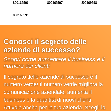
800169596
800169597
800169598
800169599
Conosci il segreto delle
aziende di successo?
Scopri come aumentare il business e il
numero dei clienti
Il segreto delle aziende di successo è il
numero verde! Il numero verde migliora la
comunicazione aziendale, aumenta il
business e la quantità di nuovi clienti.
Attivalo anche per la tua azienda. Scegli la