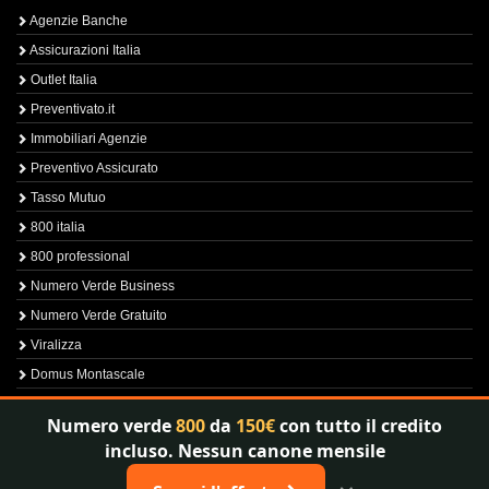
Agenzie Banche
Assicurazioni Italia
Outlet Italia
Preventivato.it
Immobiliari Agenzie
Preventivo Assicurato
Tasso Mutuo
800 italia
800 professional
Numero Verde Business
Numero Verde Gratuito
Viralizza
Domus Montascale
Sprint800
Numero verde
800
da
150€
con tutto il credito
Verfica Numero Verde
incluso. Nessun canone mensile