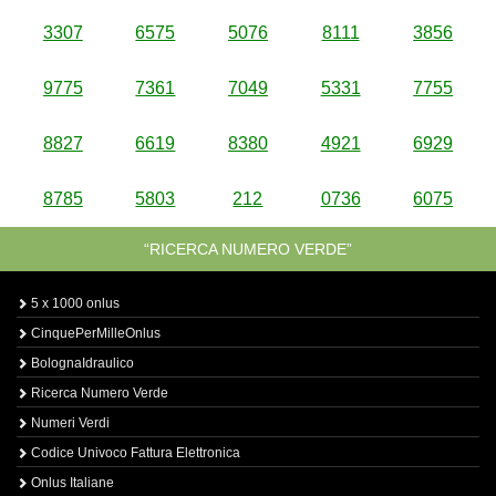
3307
6575
5076
8111
3856
9775
7361
7049
5331
7755
8827
6619
8380
4921
6929
8785
5803
212
0736
6075
“RICERCA NUMERO VERDE”
5 x 1000 onlus
CinquePerMilleOnlus
BolognaIdraulico
Ricerca Numero Verde
Numeri Verdi
Codice Univoco Fattura Elettronica
Onlus Italiane