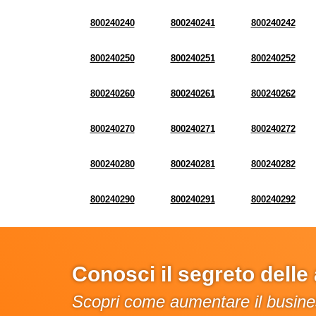
800240240
800240241
800240242
800240250
800240251
800240252
800240260
800240261
800240262
800240270
800240271
800240272
800240280
800240281
800240282
800240290
800240291
800240292
Conosci il segreto dell
Scopri come aumentare il busines