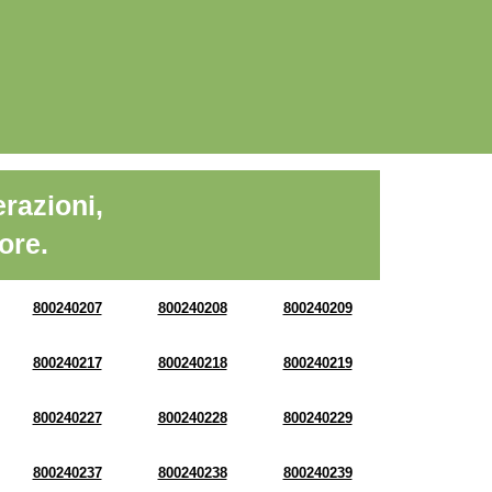
razioni,
ore.
800240207
800240208
800240209
800240217
800240218
800240219
800240227
800240228
800240229
800240237
800240238
800240239