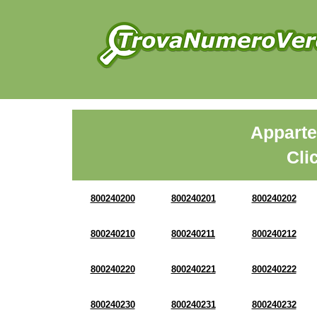
Apparte
Cli
800240200
800240201
800240202
800240210
800240211
800240212
800240220
800240221
800240222
800240230
800240231
800240232