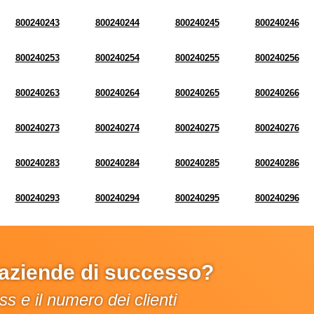
800240243
800240244
800240245
800240246
800240253
800240254
800240255
800240256
800240263
800240264
800240265
800240266
800240273
800240274
800240275
800240276
800240283
800240284
800240285
800240286
800240293
800240294
800240295
800240296
e aziende di successo?
s e il numero dei clienti