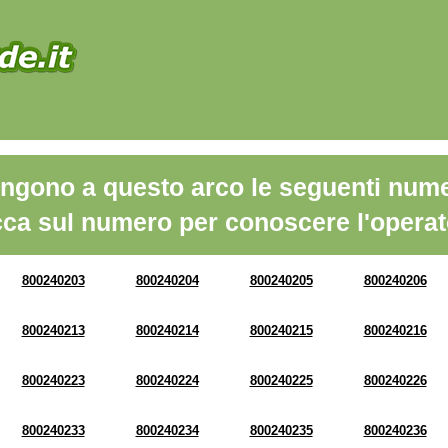
ngono a questo arco le seguenti nume
cca sul numero per conoscere l'operat
800240203
800240204
800240205
800240206
800240213
800240214
800240215
800240216
800240223
800240224
800240225
800240226
800240233
800240234
800240235
800240236