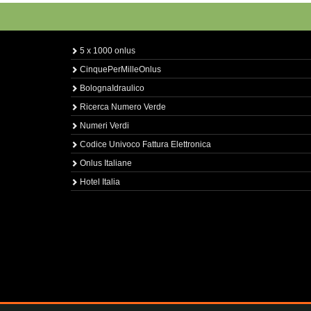
5 x 1000 onlus
CinquePerMilleOnlus
BolognaIdraulico
Ricerca Numero Verde
Numeri Verdi
Codice Univoco Fattura Elettronica
Onlus Italiane
Hotel Italia