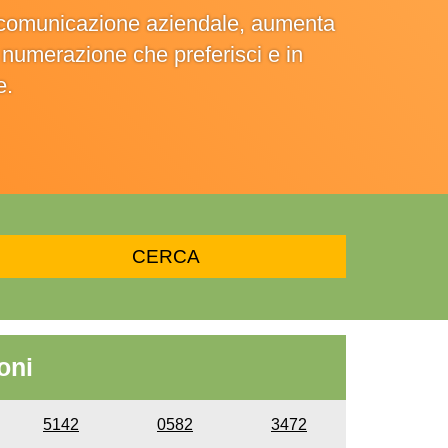
la comunicazione aziendale, aumenta
la numerazione che preferisci e in
e.
oni
5142
0582
3472