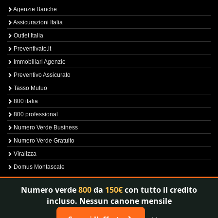
Agenzie Banche
Assicurazioni Italia
Outlet Italia
Preventivato.it
Immobiliari Agenzie
Preventivo Assicurato
Tasso Mutuo
800 italia
800 professional
Numero Verde Business
Numero Verde Gratuito
Viralizza
Domus Montascale
Sprint800
Numero verde
800
da
150€
con tutto il credito
Verfica Numero Verde
incluso. Nessun canone mensile