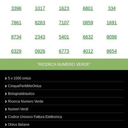
3396
1017
1623
6801
334
7861
8283
7107
0859
1691
8734
2343
5401
6632
8098
6329
0926
6773
4012
8654
“RICERCA NUMERO VERDE”
5 x 1000 onlus
CinquePerMilleOnlus
BolognaIdraulico
Ricerca Numero Verde
Numeri Verdi
Codice Univoco Fattura Elettronica
Onlus Italiane