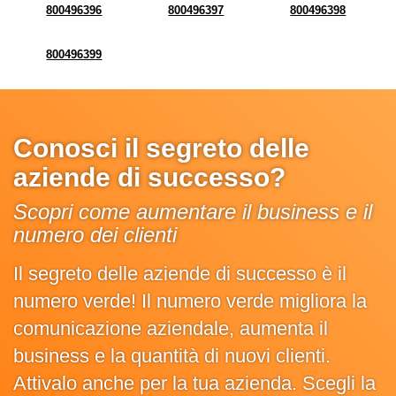
800496396
800496397
800496398
800496399
Conosci il segreto delle
aziende di successo?
Scopri come aumentare il business e il
numero dei clienti
Il segreto delle aziende di successo è il
numero verde! Il numero verde migliora la
comunicazione aziendale, aumenta il
business e la quantità di nuovi clienti.
Attivalo anche per la tua azienda. Scegli la