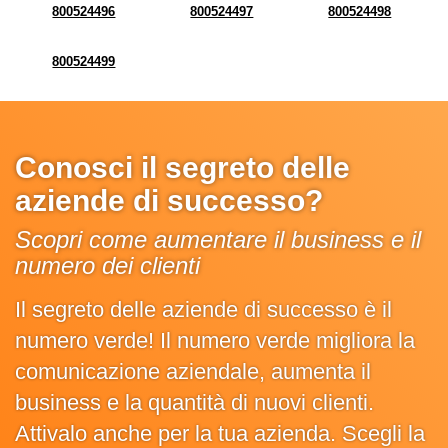
800524496
800524497
800524498
800524499
Conosci il segreto delle
aziende di successo?
Scopri come aumentare il business e il
numero dei clienti
Il segreto delle aziende di successo è il
numero verde! Il numero verde migliora la
comunicazione aziendale, aumenta il
business e la quantità di nuovi clienti.
Attivalo anche per la tua azienda. Scegli la