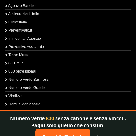
Agenzie Banche
Assicurazioni Italia
Outlet Italia
Preventivato.it
Immobiliari Agenzie
Preventivo Assicurato
Tasso Mutuo
800 italia
800 professional
Numero Verde Business
Numero Verde Gratuito
Viralizza
Domus Montascale
Sprint800
Numero verde
800
senza canone e senza vincoli.
Verfica Numero Verde
Paghi solo quello che consumi