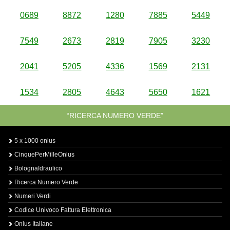
0689
8872
1280
7885
5449
7549
2673
2819
7905
3230
2041
5205
4336
1569
2131
1534
2805
4643
5650
1621
“RICERCA NUMERO VERDE”
5 x 1000 onlus
CinquePerMilleOnlus
BolognaIdraulico
Ricerca Numero Verde
Numeri Verdi
Codice Univoco Fattura Elettronica
Onlus Italiane