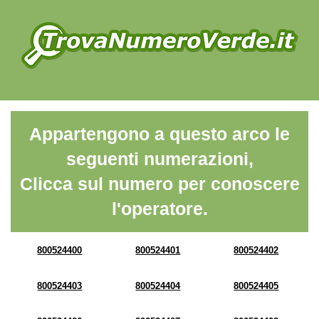
Appartengono a questo arco le
seguenti numerazioni,
Clicca sul numero per conoscere
l'operatore.
800524400
800524401
800524402
800524403
800524404
800524405