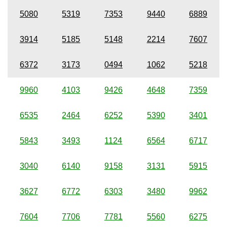
5080
5319
7353
9440
6889
3914
5185
5148
2214
7607
6372
3173
0494
1062
5218
9960
4103
9426
4648
7359
6535
2464
6252
5390
3401
5843
3493
1124
6564
6717
3040
6140
9158
3131
5915
3627
6772
6303
3480
9962
7604
7706
7781
5560
6275