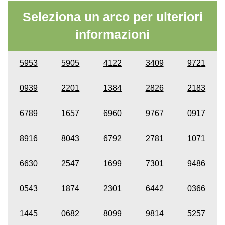
Seleziona un arco per ulteriori
informazioni
5953
5905
4122
3409
9721
0939
2201
1384
2826
2183
6789
1657
6960
9767
0917
8916
8043
6792
2781
1071
6630
2547
1699
7301
9486
0543
1874
2301
6442
0366
1445
0682
8099
9814
5257