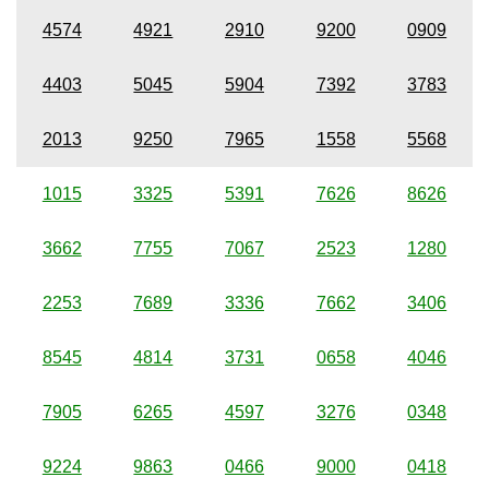
4574
4921
2910
9200
0909
4403
5045
5904
7392
3783
2013
9250
7965
1558
5568
1015
3325
5391
7626
8626
3662
7755
7067
2523
1280
2253
7689
3336
7662
3406
8545
4814
3731
0658
4046
7905
6265
4597
3276
0348
9224
9863
0466
9000
0418