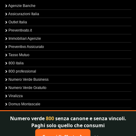
Agenzie Banche
Assicurazioni Italia
Outlet Italia
Preventivato.it
Immobiliari Agenzie
Preventivo Assicurato
Tasso Mutuo
800 italia
800 professional
Numero Verde Business
Numero Verde Gratuito
Viralizza
Domus Montascale
Sprint800
Numero verde
800
senza canone e senza vincoli.
Verfica Numero Verde
Paghi solo quello che consumi