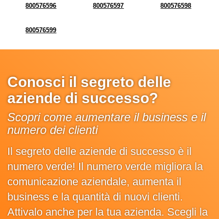
800576596
800576597
800576598
800576599
Conosci il segreto delle
aziende di successo?
Scopri come aumentare il business e il
numero dei clienti
Il segreto delle aziende di successo è il
numero verde! Il numero verde migliora la
comunicazione aziendale, aumenta il
business e la quantità di nuovi clienti.
Attivalo anche per la tua azienda. Scegli la