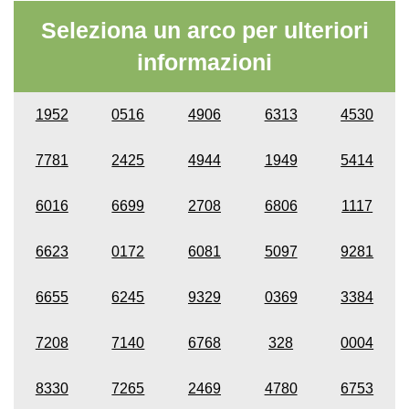
Seleziona un arco per ulteriori
informazioni
1952
0516
4906
6313
4530
7781
2425
4944
1949
5414
6016
6699
2708
6806
1117
6623
0172
6081
5097
9281
6655
6245
9329
0369
3384
7208
7140
6768
328
0004
8330
7265
2469
4780
6753