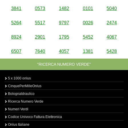
3841
0573
1482
0101
5040
5264
5517
9797
0026
2474
8924
2901
1795
5452
4067
6507
7640
4057
1381
5428
“RICERCA NUMERO VERDE”
5 x 1000 onlus
CinquePerMilleOnlus
BolognaIdraulico
Ricerca Numero Verde
Numeri Verdi
Codice Univoco Fattura Elettronica
Onlus Italiane