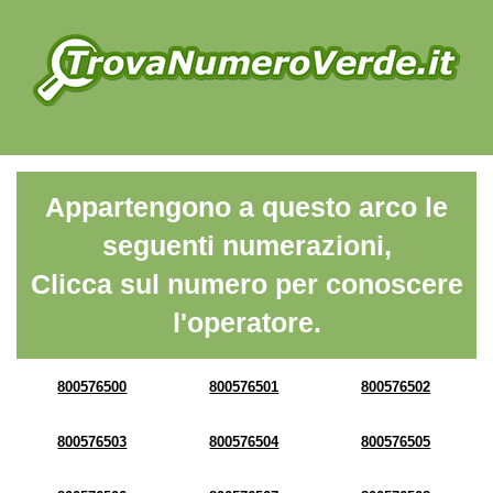
Appartengono a questo arco le
seguenti numerazioni,
Clicca sul numero per conoscere
l'operatore.
800576500
800576501
800576502
800576503
800576504
800576505