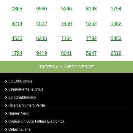
0365
6560
5246
8198
1754
9214
4072
7450
5352
1682
4535
6233
7164
7792
5953
1794
9419
8041
5947
6518
“RICERCA NUMERO VERDE”
5 x 1000 onlus
CinquePerMilleOnlus
BolognaIdraulico
Ricerca Numero Verde
Numeri Verdi
Codice Univoco Fattura Elettronica
Onlus Italiane