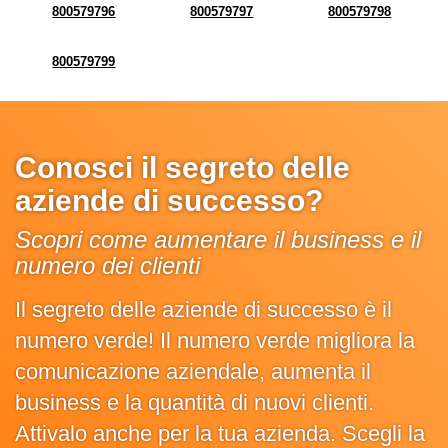
800579796
800579797
800579798
800579799
Conosci il segreto delle
aziende di successo?
Scopri come aumentare il business e il
numero dei clienti
Il segreto delle aziende di successo è il
numero verde! Il numero verde migliora la
comunicazione aziendale, aumenta il
business e la quantità di nuovi clienti.
Attivalo anche per la tua azienda. Scegli la