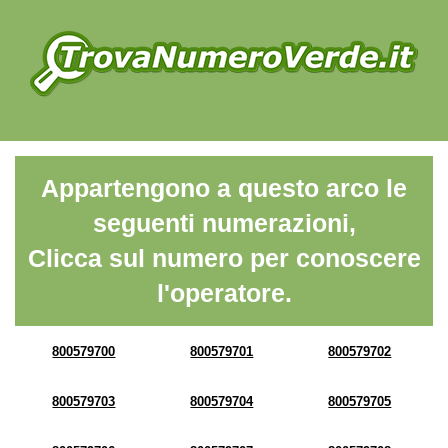
Appartengono a questo arco le
seguenti numerazioni,
Clicca sul numero per conoscere
l'operatore.
800579700
800579701
800579702
800579703
800579704
800579705