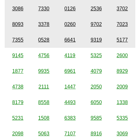
3086
7330
0126
2536
3702
8093
3378
0260
9702
7023
7355
0528
6641
9319
5177
9145
4756
4119
5325
2600
1877
9935
6961
4079
8929
4738
2111
1447
2050
2009
8179
8558
4493
6050
1338
5231
1508
6383
9585
5335
2098
5063
7107
8916
3069