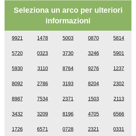
Seleziona un arco per ulteriori
informazioni
9921
1478
5003
0870
5814
5720
0323
3730
3246
5901
5930
3110
8764
9276
1237
8092
2786
3193
8204
2302
8987
7534
2371
1503
2113
3432
3209
8196
4705
6566
1726
6571
0728
2321
0331