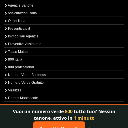
Agenzie Banche
Assicurazioni Italia
Outlet Italia
Preventivato.it
Immobiliari Agenzie
Preventivo Assicurato
Tasso Mutuo
800 italia
800 professional
Numero Verde Business
Numero Verde Gratuito
Viralizza
Domus Montascale
Sprint800
Vuoi un numero verde
800
tutto tuo? Nessun
Verfica Numero Verde
canone, attivo in
1 minuto