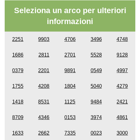
Seleziona un arco per ulteriori
informazioni
2251
9903
4706
3496
4748
1686
2811
2701
5528
9128
0379
2201
9891
0549
4997
1755
4208
1804
5040
4279
1418
8531
1125
9484
2421
8709
4346
0153
3974
4861
1633
2662
7335
0023
3000