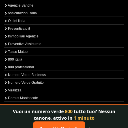
Agenzie Banche
Assicurazioni Italia
Outlet Italia
Preventivato.it
Immobiliari Agenzie
Preventivo Assicurato
Tasso Mutuo
800 italia
800 professional
Numero Verde Business
Numero Verde Gratuito
Viralizza
Domus Montascale
Sprint800
Vuoi un numero verde
800
tutto tuo? Nessun
Verfica Numero Verde
canone, attivo in
1 minuto