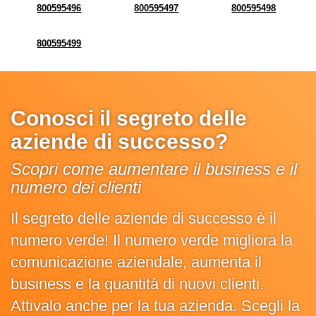
800595496
800595497
800595498
800595499
Conosci il segreto delle
aziende di successo?
Scopri come aumentare il business e il
numero dei clienti
Il segreto delle aziende di successo è il
numero verde! Il numero verde migliora la
comunicazione aziendale, aumenta il
business e la quantità di nuovi clienti.
Attivalo anche per la tua azienda. Scegli la