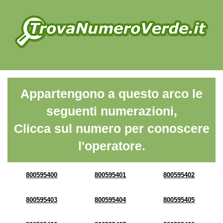
Appartengono a questo arco le
seguenti numerazioni,
Clicca sul numero per conoscere
l'operatore.
800595400
800595401
800595402
800595403
800595404
800595405