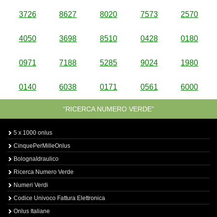
3726
8627
8020
7573
2570
4050
3698
8510
0428
0180
0971
7188
5285
9024
1980
0140
6038
0171
0561
6000
“RICERCA NUMERO VERDE”
5 x 1000 onlus
CinquePerMilleOnlus
BolognaIdraulico
Ricerca Numero Verde
Numeri Verdi
Codice Univoco Fattura Elettronica
Onlus Italiane