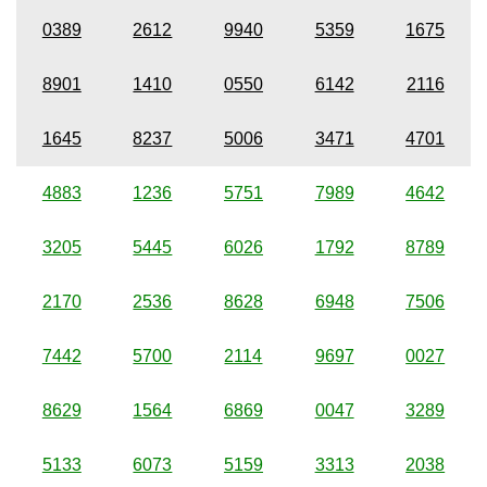
0389
2612
9940
5359
1675
8901
1410
0550
6142
2116
1645
8237
5006
3471
4701
4883
1236
5751
7989
4642
3205
5445
6026
1792
8789
2170
2536
8628
6948
7506
7442
5700
2114
9697
0027
8629
1564
6869
0047
3289
5133
6073
5159
3313
2038