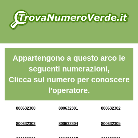
Appartengono a questo arco le
seguenti numerazioni,
Clicca sul numero per conoscere
l'operatore.
800632300
800632301
800632302
800632303
800632304
800632305