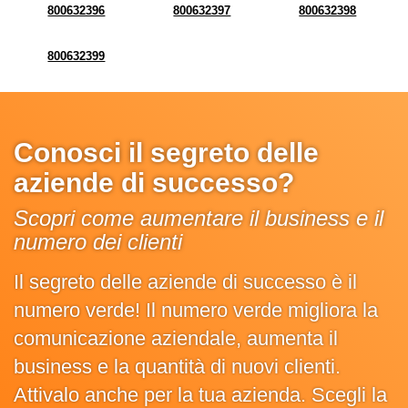
800632396
800632397
800632398
800632399
Conosci il segreto delle
aziende di successo?
Scopri come aumentare il business e il
numero dei clienti
Il segreto delle aziende di successo è il
numero verde! Il numero verde migliora la
comunicazione aziendale, aumenta il
business e la quantità di nuovi clienti.
Attivalo anche per la tua azienda. Scegli la