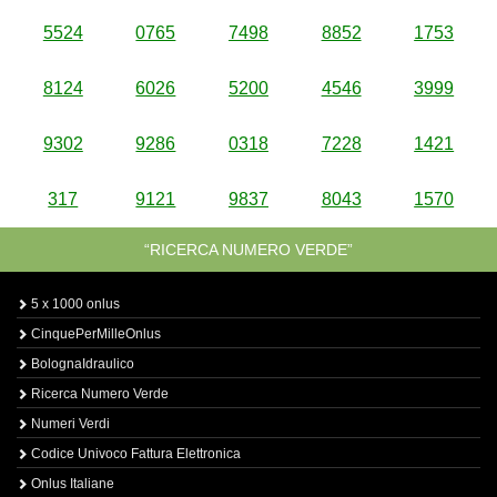
5524
0765
7498
8852
1753
8124
6026
5200
4546
3999
9302
9286
0318
7228
1421
317
9121
9837
8043
1570
“RICERCA NUMERO VERDE”
5 x 1000 onlus
CinquePerMilleOnlus
BolognaIdraulico
Ricerca Numero Verde
Numeri Verdi
Codice Univoco Fattura Elettronica
Onlus Italiane