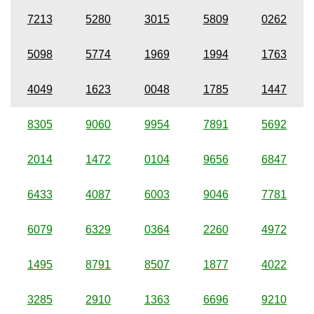
7213
5280
3015
5809
0262
5098
5774
1969
1994
1763
4049
1623
0048
1785
1447
8305
9060
9954
7891
5692
2014
1472
0104
9656
6847
6433
4087
6003
9046
7781
6079
6329
0364
2260
4972
1495
8791
8507
1877
4022
3285
2910
1363
6696
9210