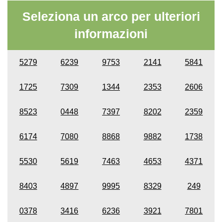
Seleziona un arco per ulteriori
informazioni
5279
6239
9753
2141
5841
1725
7309
1344
2353
2606
8523
0448
7397
8202
2359
6174
7080
8868
9882
1738
5530
5619
7463
4653
4371
8403
4897
9995
8329
249
0378
3416
6236
3921
7801