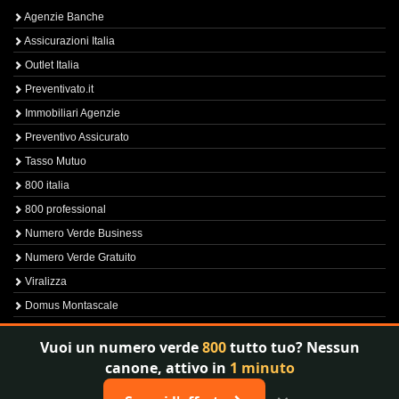
Agenzie Banche
Assicurazioni Italia
Outlet Italia
Preventivato.it
Immobiliari Agenzie
Preventivo Assicurato
Tasso Mutuo
800 italia
800 professional
Numero Verde Business
Numero Verde Gratuito
Viralizza
Domus Montascale
Sprint800
Vuoi un numero verde
800
tutto tuo? Nessun
Verfica Numero Verde
canone, attivo in
1 minuto