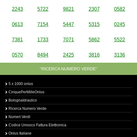
2243
5722
9821
2307
0582
0613
7154
5447
5315
0245
7381
1733
7071
5862
5522
0570
8494
2425
3816
3136
“RICERCA NUMERO VERDE”
5 x 1000 onlus
CinquePerMilleOnlus
BolognaIdraulico
Ricerca Numero Verde
Numeri Verdi
Codice Univoco Fattura Elettronica
Onlus Italiane