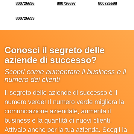
800726696
800726697
800726698
800726699
Conosci il segreto delle
aziende di successo?
Scopri come aumentare il business e il
numero dei clienti
Il segreto delle aziende di successo è il
numero verde! Il numero verde migliora la
comunicazione aziendale, aumenta il
business e la quantità di nuovi clienti.
Attivalo anche per la tua azienda. Scegli la