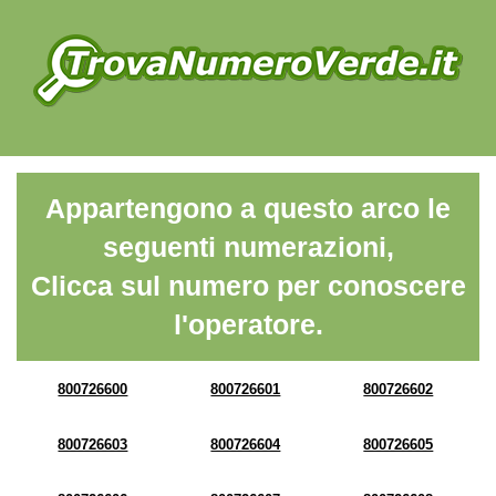
Appartengono a questo arco le
seguenti numerazioni,
Clicca sul numero per conoscere
l'operatore.
800726600
800726601
800726602
800726603
800726604
800726605