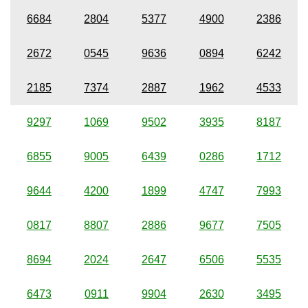
6684
2804
5377
4900
2386
2672
0545
9636
0894
6242
2185
7374
2887
1962
4533
9297
1069
9502
3935
8187
6855
9005
6439
0286
1712
9644
4200
1899
4747
7993
0817
8807
2886
9677
7505
8694
2024
2647
6506
5535
6473
0911
9904
2630
3495