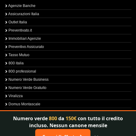
Agenzie Banche
Assicurazioni Italia
Outlet Italia
Preventivato.it
Immobiliari Agenzie
Preventivo Assicurato
Tasso Mutuo
800 italia
800 professional
Numero Verde Business
Numero Verde Gratuito
Viralizza
Domus Montascale
Sprint800
Numero verde
800
da
150€
con tutto il credito
Verfica Numero Verde
incluso. Nessun canone mensile