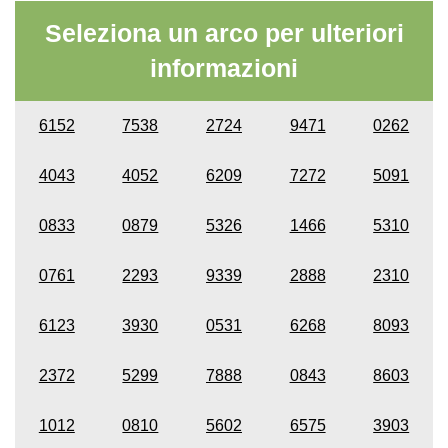
Seleziona un arco per ulteriori
informazioni
6152
7538
2724
9471
0262
4043
4052
6209
7272
5091
0833
0879
5326
1466
5310
0761
2293
9339
2888
2310
6123
3930
0531
6268
8093
2372
5299
7888
0843
8603
1012
0810
5602
6575
3903