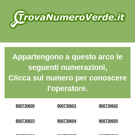
Appartengono a questo arco le
seguenti numerazioni,
Clicca sul numero per conoscere
l'operatore.
800730600
800730601
800730602
800730603
800730604
800730605