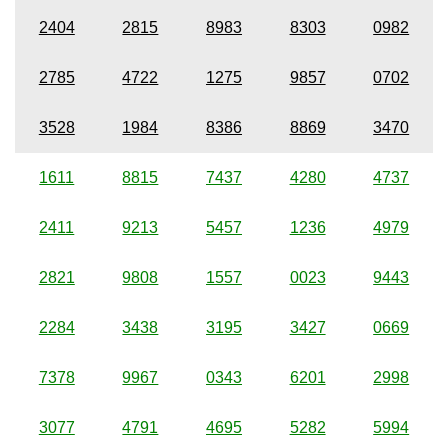
2404
2815
8983
8303
0982
2785
4722
1275
9857
0702
3528
1984
8386
8869
3470
1611
8815
7437
4280
4737
2411
9213
5457
1236
4979
2821
9808
1557
0023
9443
2284
3438
3195
3427
0669
7378
9967
0343
6201
2998
3077
4791
4695
5282
5994