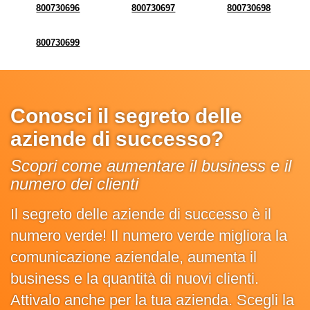
800730696
800730697
800730698
800730699
Conosci il segreto delle
aziende di successo?
Scopri come aumentare il business e il
numero dei clienti
Il segreto delle aziende di successo è il
numero verde! Il numero verde migliora la
comunicazione aziendale, aumenta il
business e la quantità di nuovi clienti.
Attivalo anche per la tua azienda. Scegli la