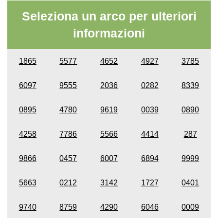
Seleziona un arco per ulteriori
informazioni
1865
5577
4652
4927
3785
6097
9555
2036
0282
8339
0895
4780
9619
0039
0890
4258
7786
5566
4414
287
9866
0457
6007
6894
9999
5663
0212
3142
1727
0401
9740
8759
4290
6046
0009