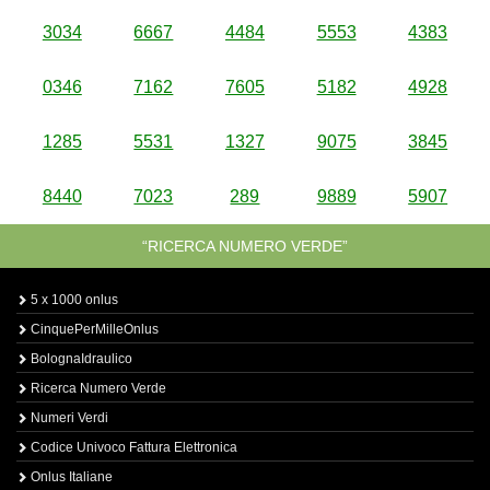
3034
6667
4484
5553
4383
0346
7162
7605
5182
4928
1285
5531
1327
9075
3845
8440
7023
289
9889
5907
“RICERCA NUMERO VERDE”
5 x 1000 onlus
CinquePerMilleOnlus
BolognaIdraulico
Ricerca Numero Verde
Numeri Verdi
Codice Univoco Fattura Elettronica
Onlus Italiane