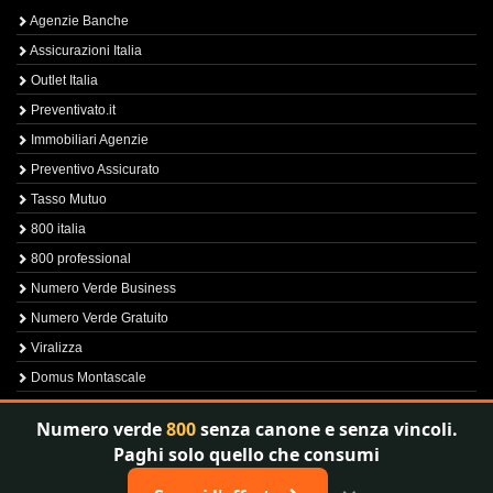
Agenzie Banche
Assicurazioni Italia
Outlet Italia
Preventivato.it
Immobiliari Agenzie
Preventivo Assicurato
Tasso Mutuo
800 italia
800 professional
Numero Verde Business
Numero Verde Gratuito
Viralizza
Domus Montascale
Sprint800
Numero verde
800
senza canone e senza vincoli.
Verfica Numero Verde
Paghi solo quello che consumi