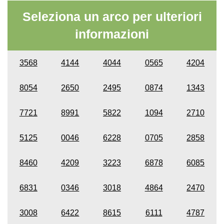
Seleziona un arco per ulteriori
informazioni
3568
4144
4044
0565
4204
8054
2650
2495
0874
1343
7721
8991
5822
1094
2710
5125
0046
6228
0705
2858
8460
4209
3223
6878
6085
6831
0346
3018
4864
2470
3008
6422
8615
6111
4787