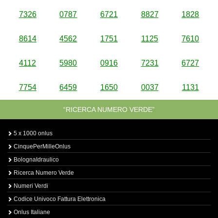
7326
0787
6721
8827
1828
8614
4562
1751
1125
7610
4112
5980
0916
7231
6727
7754
6459
1650
0037
1131
“RICERCA NUMERO VERDE”
5 x 1000 onlus
CinquePerMilleOnlus
BolognaIdraulico
Ricerca Numero Verde
Numeri Verdi
Codice Univoco Fattura Elettronica
Onlus Italiane