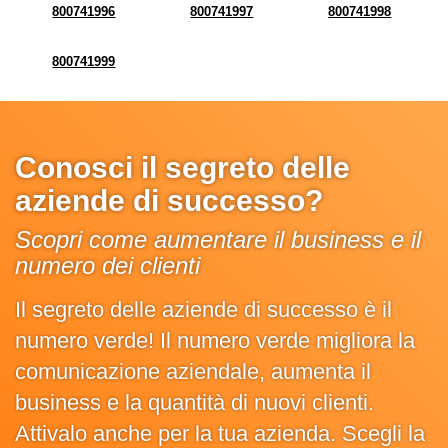
800741996
800741997
800741998
800741999
Conosci il segreto delle
aziende di successo?
Scopri come aumentare il business e il
numero dei clienti
Il segreto delle aziende di successo è il
numero verde! Il numero verde migliora la
comunicazione aziendale, aumenta il
business e la quantità di nuovi clienti.
Attivalo anche per la tua azienda. Scegli la