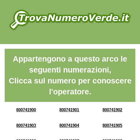
Appartengono a questo arco le
seguenti numerazioni,
Clicca sul numero per conoscere
l'operatore.
800741900
800741901
800741902
800741903
800741904
800741905