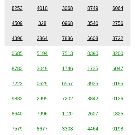
8253
4010
3068
0749
6064
4509
328
0968
3540
2756
4396
2864
7886
6608
8722
0685
5194
7513
0390
8200
8783
3049
1746
1735
5047
7222
0629
6557
3935
0195
9832
2995
7202
8842
0126
8640
7996
1120
2607
1825
7579
8677
3308
4464
0198