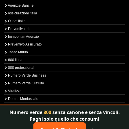
Agenzie Banche
Assicurazioni Italia
Outlet Italia
Preventivato.it
Immobiliari Agenzie
Preventivo Assicurato
Tasso Mutuo
800 italia
800 professional
Numero Verde Business
Numero Verde Gratuito
Viralizza
Domus Montascale
Sprint800
Numero verde
800
senza canone e senza vincoli.
Verfica Numero Verde
Paghi solo quello che consumi