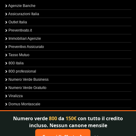
Agenzie Banche
Assicurazioni Italia
Outlet Italia
Preventivato.it
Immobiliari Agenzie
Preventivo Assicurato
Tasso Mutuo
800 italia
800 professional
Numero Verde Business
Numero Verde Gratuito
Viralizza
Domus Montascale
Sprint800
Numero verde
800
da
150€
con tutto il credito
Verfica Numero Verde
incluso. Nessun canone mensile