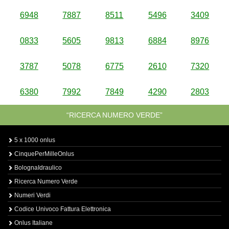
6948
7887
8511
5496
3409
0833
5605
9813
6884
8976
3787
5078
6775
2610
7320
6380
7992
7849
4290
2803
“RICERCA NUMERO VERDE”
5 x 1000 onlus
CinquePerMilleOnlus
BolognaIdraulico
Ricerca Numero Verde
Numeri Verdi
Codice Univoco Fattura Elettronica
Onlus Italiane