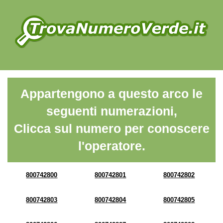
Appartengono a questo arco le
seguenti numerazioni,
Clicca sul numero per conoscere
l'operatore.
800742800
800742801
800742802
800742803
800742804
800742805