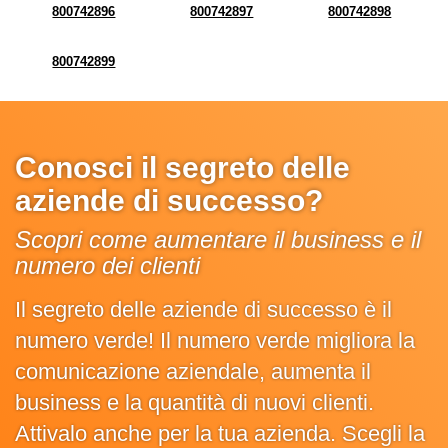
800742896
800742897
800742898
800742899
Conosci il segreto delle
aziende di successo?
Scopri come aumentare il business e il
numero dei clienti
Il segreto delle aziende di successo è il
numero verde! Il numero verde migliora la
comunicazione aziendale, aumenta il
business e la quantità di nuovi clienti.
Attivalo anche per la tua azienda. Scegli la