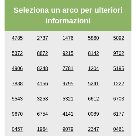
Seleziona un arco per ulteriori
informazioni
4785
2737
1476
5860
5092
5372
8872
9215
8142
9702
4906
8248
7781
1204
5195
7838
4156
9795
5241
1222
5543
3258
5321
6612
6703
9670
6754
4141
0089
6177
0457
1964
9079
2347
0461