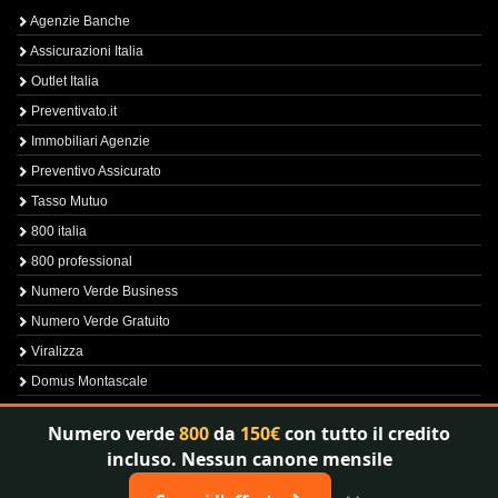
Agenzie Banche
Assicurazioni Italia
Outlet Italia
Preventivato.it
Immobiliari Agenzie
Preventivo Assicurato
Tasso Mutuo
800 italia
800 professional
Numero Verde Business
Numero Verde Gratuito
Viralizza
Domus Montascale
Sprint800
Numero verde
800
da
150€
con tutto il credito
Verfica Numero Verde
incluso. Nessun canone mensile