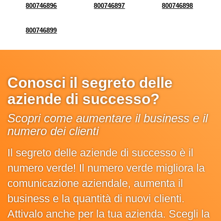
800746896
800746897
800746898
800746899
Conosci il segreto delle
aziende di successo?
Scopri come aumentare il business e il
numero dei clienti
Il segreto delle aziende di successo è il
numero verde! Il numero verde migliora la
comunicazione aziendale, aumenta il
business e la quantità di nuovi clienti.
Attivalo anche per la tua azienda. Scegli la