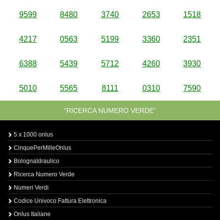
9599
8480
3740
2653
1518
4217
0563
5199
3360
2351
6388
5439
5712
4260
3930
5010
5565
8111
0310
7590
“RICERCA NUMERO VERDE”
5 x 1000 onlus
CinquePerMilleOnlus
BolognaIdraulico
Ricerca Numero Verde
Numeri Verdi
Codice Univoco Fattura Elettronica
Onlus Italiane