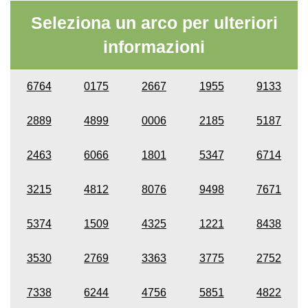
Seleziona un arco per ulteriori
informazioni
6764
0175
2667
1955
9133
2889
4899
0006
2185
5187
2463
6066
1801
5347
6714
3215
4812
8076
9498
7671
5374
1509
4325
1221
8438
3530
2769
3363
3775
2752
7338
6244
4756
5851
4822