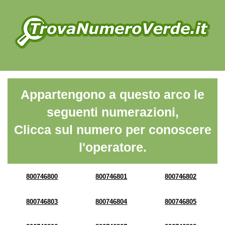
Appartengono a questo arco le
seguenti numerazioni,
Clicca sul numero per conoscere
l'operatore.
800746800
800746801
800746802
800746803
800746804
800746805