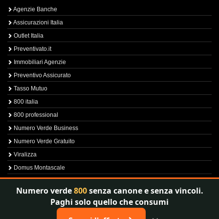
Agenzie Banche
Assicurazioni Italia
Outlet Italia
Preventivato.it
Immobiliari Agenzie
Preventivo Assicurato
Tasso Mutuo
800 italia
800 professional
Numero Verde Business
Numero Verde Gratuito
Viralizza
Domus Montascale
Sprint800
Numero verde
800
senza canone e senza vincoli.
Verfica Numero Verde
Paghi solo quello che consumi