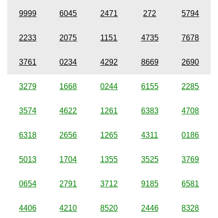
9999
6045
2471
272
5794
2233
2075
1151
4735
7678
3761
0234
4292
8669
2690
3279
1668
0244
6155
2285
3574
4622
1261
6383
4708
6318
2656
1265
4311
0186
5013
1704
1355
3525
3769
0654
2791
3712
9185
6581
4406
4210
8520
2446
8328