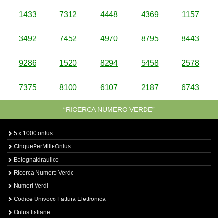
1433
7312
4448
4369
1157
3492
7452
4970
8795
8443
9286
1520
8294
5458
2578
7375
8100
6107
2187
6743
“RICERCA NUMERO VERDE”
5 x 1000 onlus
CinquePerMilleOnlus
BolognaIdraulico
Ricerca Numero Verde
Numeri Verdi
Codice Univoco Fattura Elettronica
Onlus Italiane