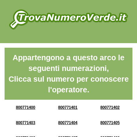
Appartengono a questo arco le
seguenti numerazioni,
Clicca sul numero per conoscere
l'operatore.
800771400
800771401
800771402
800771403
800771404
800771405