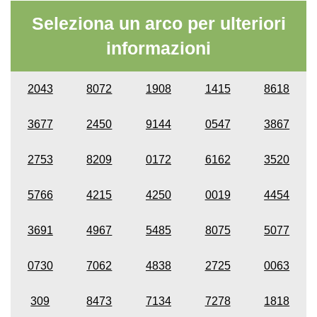
Seleziona un arco per ulteriori
informazioni
2043
8072
1908
1415
8618
3677
2450
9144
0547
3867
2753
8209
0172
6162
3520
5766
4215
4250
0019
4454
3691
4967
5485
8075
5077
0730
7062
4838
2725
0063
309
8473
7134
7278
1818