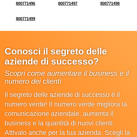
800771496
800771497
800771498
800771499
Conosci il segreto delle
aziende di successo?
Scopri come aumentare il business e il
numero dei clienti
Il segreto delle aziende di successo è il
numero verde! Il numero verde migliora la
comunicazione aziendale, aumenta il
business e la quantità di nuovi clienti.
Attivalo anche per la tua azienda. Scegli la