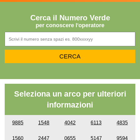
Cerca il Numero Verde
per conoscere l'operatore
Seleziona un arco per ulteriori
informazioni
9885
1548
4042
6113
4835
1560
2447
0655
5147
9594