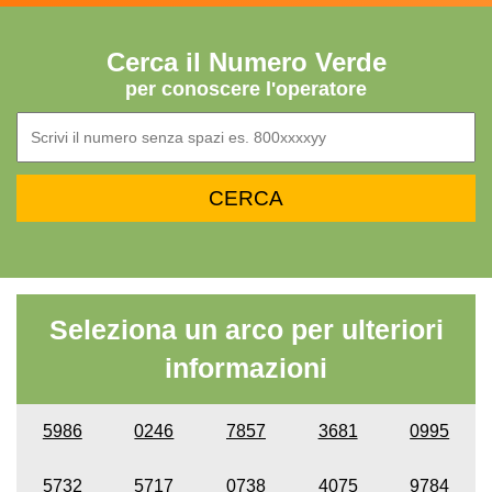
Cerca il Numero Verde
per conoscere l'operatore
Seleziona un arco per ulteriori
informazioni
5986
0246
7857
3681
0995
5732
5717
0738
4075
9784