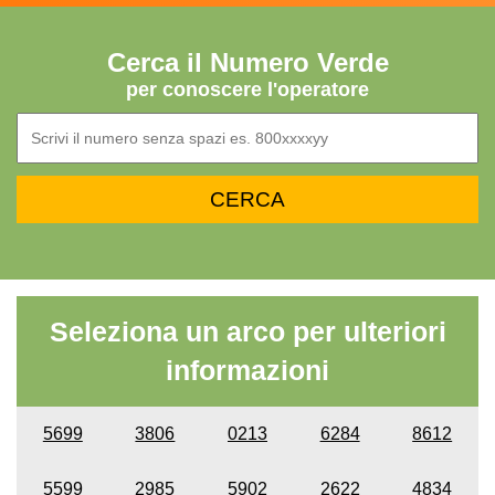
Cerca il Numero Verde
per conoscere l'operatore
Seleziona un arco per ulteriori
informazioni
5699
3806
0213
6284
8612
5599
2985
5902
2622
4834