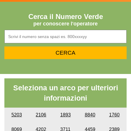
Cerca il Numero Verde
per conoscere l'operatore
Seleziona un arco per ulteriori
informazioni
5203
2106
1893
8840
1760
8069
4202
3711
4459
2389