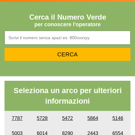
Cerca il Numero Verde
per conoscere l'operatore
Seleziona un arco per ulteriori
informazioni
7787
5728
5472
5864
5146
5003
6014
8290
2443
6554