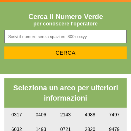
Cerca il Numero Verde
per conoscere l'operatore
Seleziona un arco per ulteriori
informazioni
0317
0406
2143
4988
7497
6032
1493
0721
2820
9479