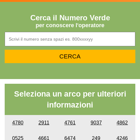
Cerca il Numero Verde
per conoscere l'operatore
Seleziona un arco per ulteriori
informazioni
4780
2911
4761
9037
4862
0525
4661
6474
249
4246