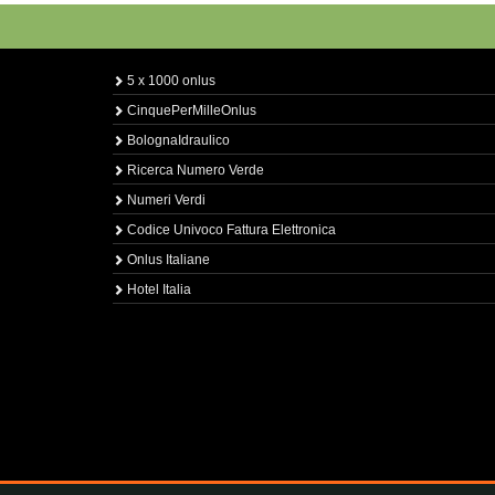
5 x 1000 onlus
CinquePerMilleOnlus
BolognaIdraulico
Ricerca Numero Verde
Numeri Verdi
Codice Univoco Fattura Elettronica
Onlus Italiane
Hotel Italia