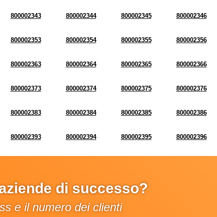
800002343
800002344
800002345
800002346
800002353
800002354
800002355
800002356
800002363
800002364
800002365
800002366
800002373
800002374
800002375
800002376
800002383
800002384
800002385
800002386
800002393
800002394
800002395
800002396
e aziende di successo?
s e il numero dei clienti