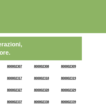
razioni,
ore.
800002307
800002308
800002309
800002317
800002318
800002319
800002327
800002328
800002329
800002337
800002338
800002339