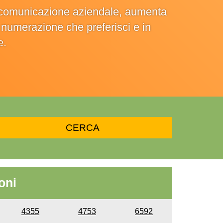
la comunicazione aziendale, aumenta
la numerazione che preferisci e in
e.
oni
4355
4753
6592