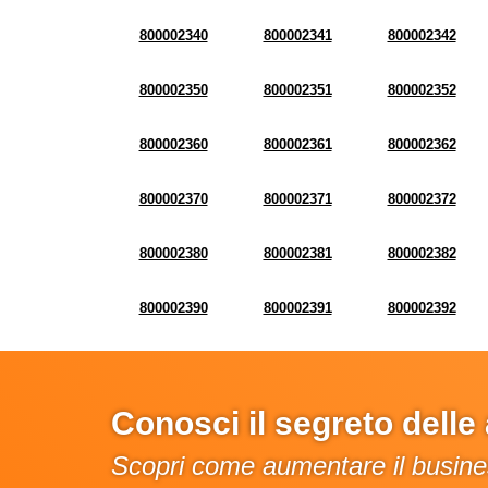
800002340
800002341
800002342
800002350
800002351
800002352
800002360
800002361
800002362
800002370
800002371
800002372
800002380
800002381
800002382
800002390
800002391
800002392
Conosci il segreto dell
Scopri come aumentare il busines