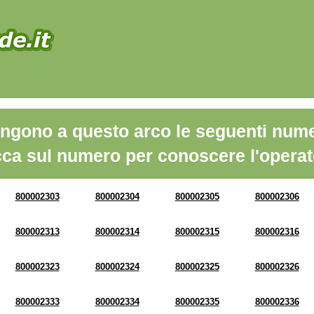
ngono a questo arco le seguenti nume
cca sul numero per conoscere l'operat
800002303
800002304
800002305
800002306
800002313
800002314
800002315
800002316
800002323
800002324
800002325
800002326
800002333
800002334
800002335
800002336