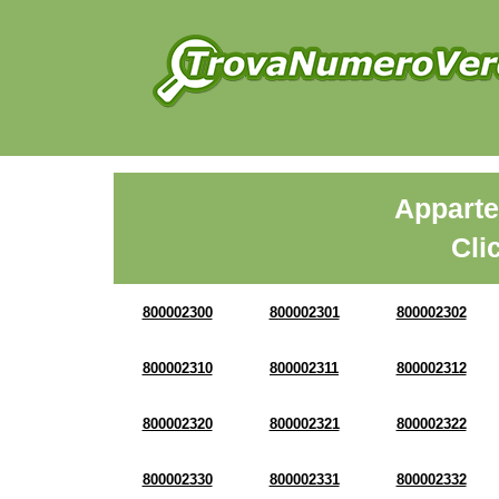
Apparte
Cli
800002300
800002301
800002302
800002310
800002311
800002312
800002320
800002321
800002322
800002330
800002331
800002332