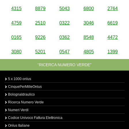
4315
8879
5043
6800
2764
4759
2510
0322
3046
6619
0165
9226
0362
8548
4472
3080
5201
0547
4805
1399
“RICERCA NUMERO VERDE”
5 x 1000 onlus
CinquePerMilleOnlus
BolognaIdraulico
Ricerca Numero Verde
Numeri Verdi
Codice Univoco Fattura Elettronica
Onlus Italiane