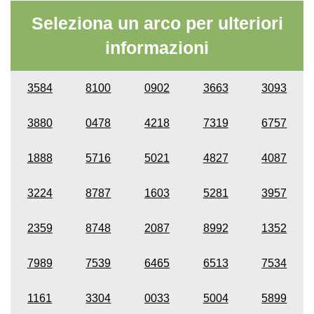
Seleziona un arco per ulteriori
informazioni
3584
8100
0902
3663
3093
3880
0478
4218
7319
6757
1888
5716
5021
4827
4087
3224
8787
1603
5281
3957
2359
8748
2087
8992
1352
7989
7539
6465
6513
7534
1161
3304
0033
5004
5899