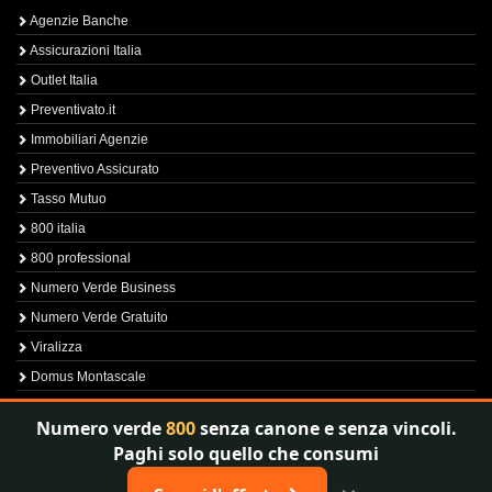
Agenzie Banche
Assicurazioni Italia
Outlet Italia
Preventivato.it
Immobiliari Agenzie
Preventivo Assicurato
Tasso Mutuo
800 italia
800 professional
Numero Verde Business
Numero Verde Gratuito
Viralizza
Domus Montascale
Sprint800
Numero verde
800
senza canone e senza vincoli.
Verfica Numero Verde
Paghi solo quello che consumi