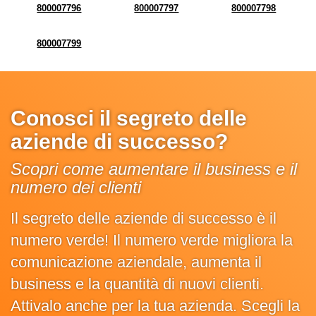
800007796
800007797
800007798
800007799
Conosci il segreto delle
aziende di successo?
Scopri come aumentare il business e il
numero dei clienti
Il segreto delle aziende di successo è il
numero verde! Il numero verde migliora la
comunicazione aziendale, aumenta il
business e la quantità di nuovi clienti.
Attivalo anche per la tua azienda. Scegli la