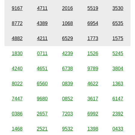
9167
4711
2016
5519
3530
8772
4389
1068
6954
6535
4882
4211
6529
1773
1575
1830
0711
4239
1526
5245
4240
4651
6738
9789
3804
8022
6560
0839
4622
1363
7447
9680
0852
3617
6147
0386
2657
7203
6992
2392
1468
2521
9532
1398
0433