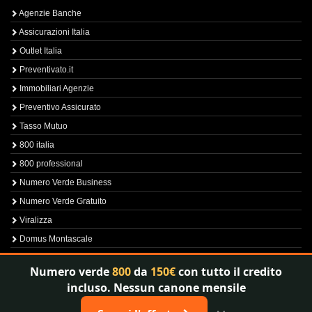
Agenzie Banche
Assicurazioni Italia
Outlet Italia
Preventivato.it
Immobiliari Agenzie
Preventivo Assicurato
Tasso Mutuo
800 italia
800 professional
Numero Verde Business
Numero Verde Gratuito
Viralizza
Domus Montascale
Sprint800
Numero verde
800
da
150€
con tutto il credito
Verfica Numero Verde
incluso. Nessun canone mensile