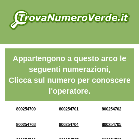
Appartengono a questo arco le
seguenti numerazioni,
Clicca sul numero per conoscere
l'operatore.
800254700
800254701
800254702
800254703
800254704
800254705