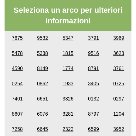
Seleziona un arco per ulteriori
informazioni
7675
9532
5347
3791
3969
5478
5338
1815
9516
3623
4590
8149
1774
8791
3761
0254
0862
1933
3405
0725
7401
6651
3826
0132
0297
8607
6076
3281
8797
1204
7258
6645
2322
6599
3952