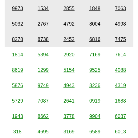
9973
1534
2855
1848
7063
5032
2767
4792
8004
4998
8278
8738
2452
6816
7475
1814
5394
2920
7169
7614
8619
1299
5154
9525
4088
5876
9749
4943
8236
4319
5729
7087
2641
0919
1688
1943
8662
3778
9904
6037
318
4695
3169
6589
6013