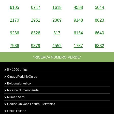
6105
0717
1619
4598
5044
2170
2951
2369
9148
8823
9236
8326
317
6134
6640
7536
9379
4552
1787
6332
“RICERCA NUMERO VERDE”
5 x 1000 onlus
CinquePerMilleOnlus
BolognaIdraulico
Ricerca Numero Verde
Numeri Verdi
Codice Univoco Fattura Elettronica
Onlus Italiane