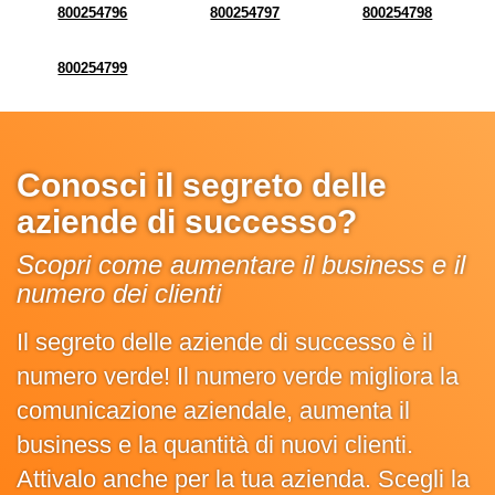
800254796
800254797
800254798
800254799
Conosci il segreto delle
aziende di successo?
Scopri come aumentare il business e il
numero dei clienti
Il segreto delle aziende di successo è il
numero verde! Il numero verde migliora la
comunicazione aziendale, aumenta il
business e la quantità di nuovi clienti.
Attivalo anche per la tua azienda. Scegli la