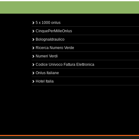
5 x 1000 onlus
CinquePerMilleOnlus
BolognaIdraulico
Ricerca Numero Verde
Numeri Verdi
Codice Univoco Fattura Elettronica
Onlus Italiane
Hotel Italia