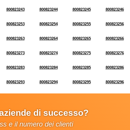
800823243
800823244
800823245
800823246
800823253
800823254
800823255
800823256
800823263
800823264
800823265
800823266
800823273
800823274
800823275
800823276
800823283
800823284
800823285
800823286
800823293
800823294
800823295
800823296
e aziende di successo?
s e il numero dei clienti