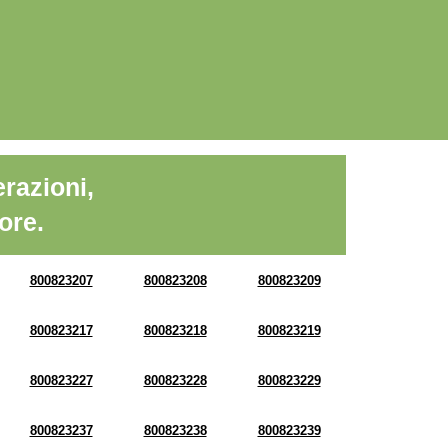
razioni,
ore.
800823207
800823208
800823209
800823217
800823218
800823219
800823227
800823228
800823229
800823237
800823238
800823239