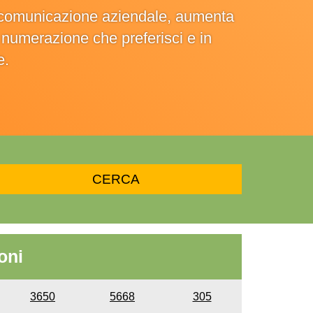
la comunicazione aziendale, aumenta
la numerazione che preferisci e in
e.
oni
3650
5668
305