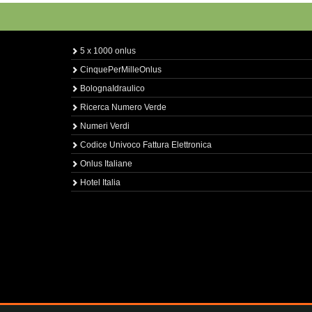
5 x 1000 onlus
CinquePerMilleOnlus
BolognaIdraulico
Ricerca Numero Verde
Numeri Verdi
Codice Univoco Fattura Elettronica
Onlus Italiane
Hotel Italia