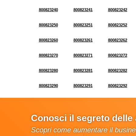
800823240
800823241
800823242
800823250
800823251
800823252
800823260
800823261
800823262
800823270
800823271
800823272
800823280
800823281
800823282
800823290
800823291
800823292
Conosci il segreto dell
Scopri come aumentare il busines