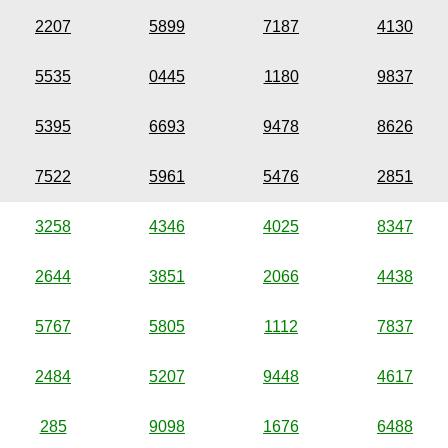
2207
5899
7187
4130
5535
0445
1180
9837
5395
6693
9478
8626
7522
5961
5476
2851
3258
4346
4025
8347
2644
3851
2066
4438
5767
5805
1112
7837
2484
5207
9448
4617
285
9098
1676
6488