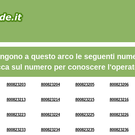
ngono a questo arco le seguenti nume
cca sul numero per conoscere l'operat
800823203
800823204
800823205
800823206
800823213
800823214
800823215
800823216
800823223
800823224
800823225
800823226
800823233
800823234
800823235
800823236