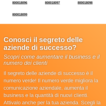
800018096
800018097
800018098
800018099
Conosci il segreto delle
aziende di successo?
Scopri come aumentare il business e il
numero dei clienti
Il segreto delle aziende di successo è il
numero verde! Il numero verde migliora la
comunicazione aziendale, aumenta il
business e la quantità di nuovi clienti.
Attivalo anche per la tua azienda. Scegli la