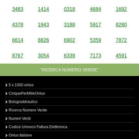
3483
1414
0318
4684
1692
4378
1943
3188
5917
8280
6614
8826
6902
5359
7872
8767
3054
6339
7173
4591
“RICERCA NUMERO VERDE”
5 x 1000 onlus
CinquePerMilleOnlus
BolognaIdraulico
Ricerca Numero Verde
Numeri Verdi
Codice Univoco Fattura Elettronica
Onlus Italiane