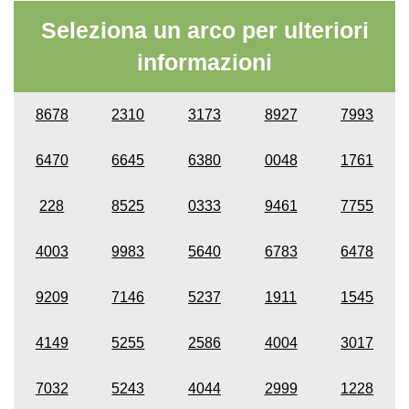
Seleziona un arco per ulteriori
informazioni
8678
2310
3173
8927
7993
6470
6645
6380
0048
1761
228
8525
0333
9461
7755
4003
9983
5640
6783
6478
9209
7146
5237
1911
1545
4149
5255
2586
4004
3017
7032
5243
4044
2999
1228