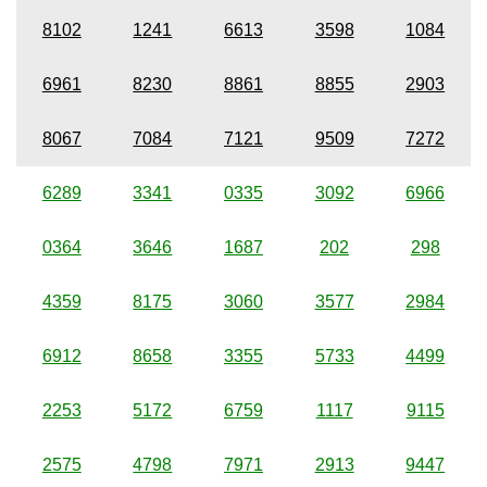
8102
1241
6613
3598
1084
6961
8230
8861
8855
2903
8067
7084
7121
9509
7272
6289
3341
0335
3092
6966
0364
3646
1687
202
298
4359
8175
3060
3577
2984
6912
8658
3355
5733
4499
2253
5172
6759
1117
9115
2575
4798
7971
2913
9447