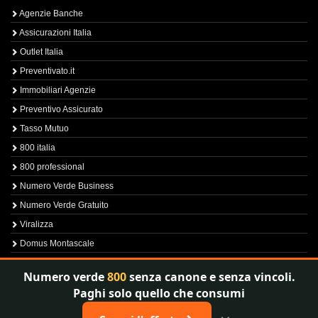
Agenzie Banche
Assicurazioni Italia
Outlet Italia
Preventivato.it
Immobiliari Agenzie
Preventivo Assicurato
Tasso Mutuo
800 italia
800 professional
Numero Verde Business
Numero Verde Gratuito
Viralizza
Domus Montascale
Sprint800
Numero verde
800
senza canone e senza vincoli.
Verfica Numero Verde
Paghi solo quello che consumi