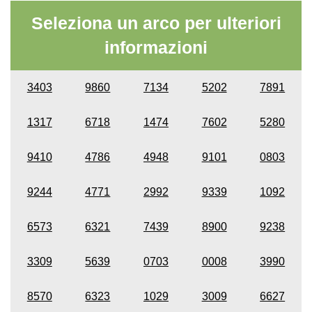
Seleziona un arco per ulteriori
informazioni
3403
9860
7134
5202
7891
1317
6718
1474
7602
5280
9410
4786
4948
9101
0803
9244
4771
2992
9339
1092
6573
6321
7439
8900
9238
3309
5639
0703
0008
3990
8570
6323
1029
3009
6627