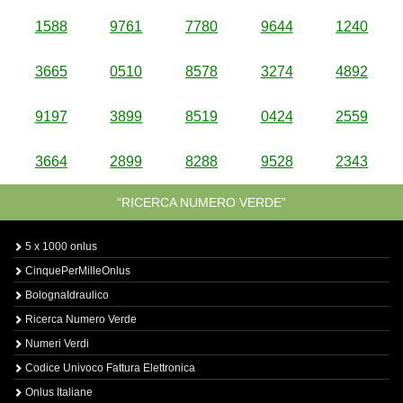
1588
9761
7780
9644
1240
3665
0510
8578
3274
4892
9197
3899
8519
0424
2559
3664
2899
8288
9528
2343
“RICERCA NUMERO VERDE”
5 x 1000 onlus
CinquePerMilleOnlus
BolognaIdraulico
Ricerca Numero Verde
Numeri Verdi
Codice Univoco Fattura Elettronica
Onlus Italiane