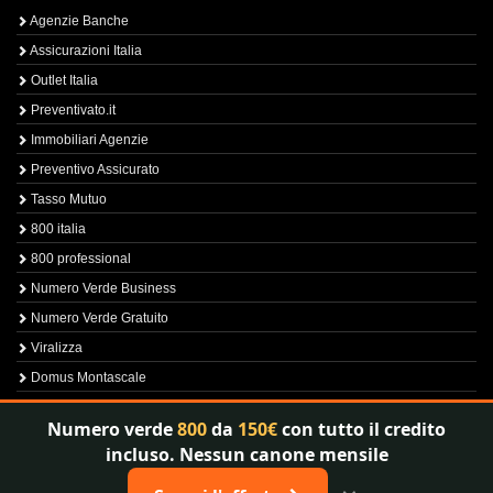
Agenzie Banche
Assicurazioni Italia
Outlet Italia
Preventivato.it
Immobiliari Agenzie
Preventivo Assicurato
Tasso Mutuo
800 italia
800 professional
Numero Verde Business
Numero Verde Gratuito
Viralizza
Domus Montascale
Sprint800
Numero verde
800
da
150€
con tutto il credito
Verfica Numero Verde
incluso. Nessun canone mensile