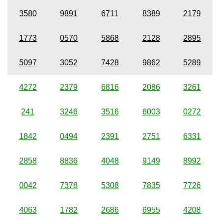
3580
9891
6711
8389
2179
1773
0570
5868
2128
2895
5097
3052
7428
9862
5289
4272
2379
6816
2086
3261
241
3246
3516
6003
0272
1842
0494
2391
2751
6331
2858
8836
4048
9149
8992
0042
7378
5308
7835
7726
4063
1782
2686
6955
4208