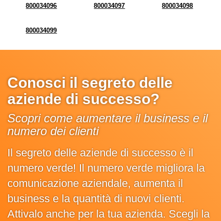
800034096
800034097
800034098
800034099
Conosci il segreto delle
aziende di successo?
Scopri come aumentare il business e il
numero dei clienti
Il segreto delle aziende di successo è il
numero verde! Il numero verde migliora la
comunicazione aziendale, aumenta il
business e la quantità di nuovi clienti.
Attivalo anche per la tua azienda. Scegli la