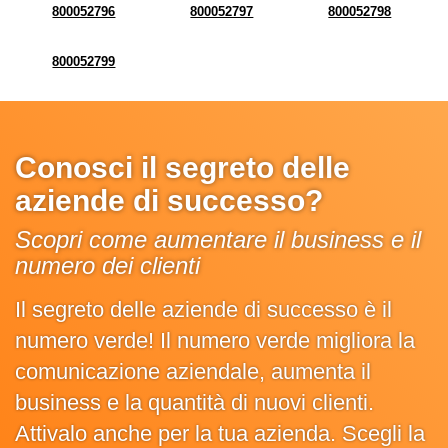
800052796
800052797
800052798
800052799
Conosci il segreto delle
aziende di successo?
Scopri come aumentare il business e il
numero dei clienti
Il segreto delle aziende di successo è il
numero verde! Il numero verde migliora la
comunicazione aziendale, aumenta il
business e la quantità di nuovi clienti.
Attivalo anche per la tua azienda. Scegli la