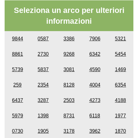
Seleziona un arco per ulteriori
informazioni
9844
0587
3386
7906
5321
8861
2730
9268
6342
5454
5739
5837
3081
4590
1469
259
2354
8128
4004
6354
6437
3287
2503
4273
4188
5979
1398
8731
6118
1977
0730
1905
3178
3962
1870