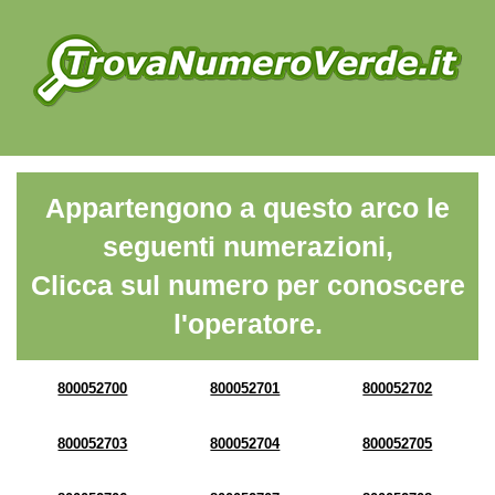
Appartengono a questo arco le
seguenti numerazioni,
Clicca sul numero per conoscere
l'operatore.
800052700
800052701
800052702
800052703
800052704
800052705