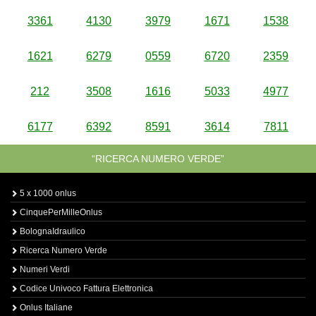
3361
4130
3979
1671
1538
1621
6279
0559
6720
2359
212
3508
1616
5033
4977
6177
6392
8591
3614
7811
“RICERCA NUMERO VERDE”
5 x 1000 onlus
CinquePerMilleOnlus
BolognaIdraulico
Ricerca Numero Verde
Numeri Verdi
Codice Univoco Fattura Elettronica
Onlus Italiane