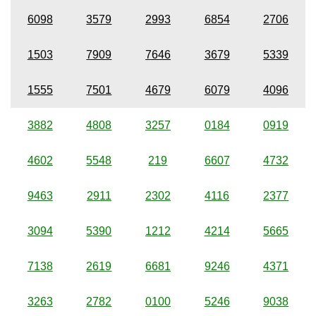
6098
3579
2993
6854
2706
1503
7909
7646
3679
5339
1555
7501
4679
6079
4096
3882
4808
3257
0184
0919
4602
5548
219
6607
4732
9463
2911
2302
4116
2377
3094
5390
1212
4214
5665
7138
2619
6681
9246
4371
3263
2782
0100
5246
9038