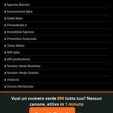
Agenzie Banche
Assicurazioni Italia
Outlet Italia
Preventivato.it
Immobiliari Agenzie
Preventivo Assicurato
Tasso Mutuo
800 italia
800 professional
Numero Verde Business
Numero Verde Gratuito
Viralizza
Domus Montascale
Sprint800
Vuoi un numero verde
800
tutto tuo? Nessun
Verfica Numero Verde
canone, attivo in
1 minuto