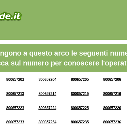
ngono a questo arco le seguenti nume
cca sul numero per conoscere l'operat
800657203
800657204
800657205
800657206
800657213
800657214
800657215
800657216
800657223
800657224
800657225
800657226
800657233
800657234
800657235
800657236