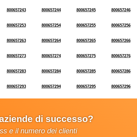
800657243
800657244
800657245
800657246
800657253
800657254
800657255
800657256
800657263
800657264
800657265
800657266
800657273
800657274
800657275
800657276
800657283
800657284
800657285
800657286
800657293
800657294
800657295
800657296
e aziende di successo?
s e il numero dei clienti