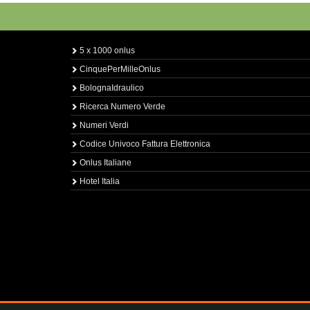
5 x 1000 onlus
CinquePerMilleOnlus
BolognaIdraulico
Ricerca Numero Verde
Numeri Verdi
Codice Univoco Fattura Elettronica
Onlus Italiane
Hotel Italia