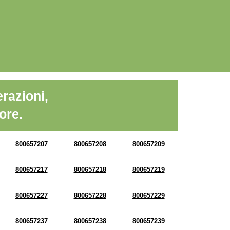
razioni,
ore.
800657207
800657208
800657209
800657217
800657218
800657219
800657227
800657228
800657229
800657237
800657238
800657239