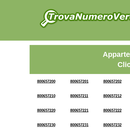
Apparte
Cli
800657200
800657201
800657202
800657210
800657211
800657212
800657220
800657221
800657222
800657230
800657231
800657232