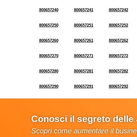
800657240
800657241
800657242
800657250
800657251
800657252
800657260
800657261
800657262
800657270
800657271
800657272
800657280
800657281
800657282
800657290
800657291
800657292
Conosci il segreto dell
Scopri come aumentare il busines