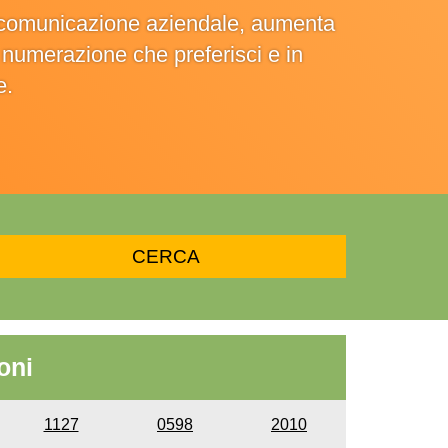
la comunicazione aziendale, aumenta
la numerazione che preferisci e in
e.
oni
1127
0598
2010