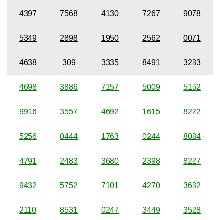
4397
7568
4130
7267
9078
5349
2898
1950
2562
0071
4638
309
3335
8491
3283
4698
3886
7157
5009
5162
9916
3557
4692
1615
8222
5256
0444
1763
0244
8084
4791
2483
3680
2398
8227
9432
5752
7101
4270
3682
2110
8531
0247
3449
3528