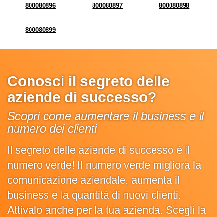
800080896
800080897
800080898
800080899
Conosci il segreto delle
aziende di successo?
Scopri come aumentare il business e il
numero dei clienti
Il segreto delle aziende di successo è il
numero verde! Il numero verde migliora la
comunicazione aziendale, aumenta il
business e la quantità di nuovi clienti.
Attivalo anche per la tua azienda. Scegli la