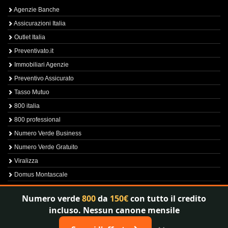
Agenzie Banche
Assicurazioni Italia
Outlet Italia
Preventivato.it
Immobiliari Agenzie
Preventivo Assicurato
Tasso Mutuo
800 italia
800 professional
Numero Verde Business
Numero Verde Gratuito
Viralizza
Domus Montascale
Sprint800
Numero verde
800
da
150€
con tutto il credito
Verfica Numero Verde
incluso. Nessun canone mensile