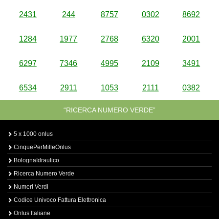
2431
244
8757
0302
8692
1284
1977
2768
6320
2001
6297
7346
4995
2109
3491
6534
2911
1053
2111
0382
“RICERCA NUMERO VERDE”
5 x 1000 onlus
CinquePerMilleOnlus
BolognaIdraulico
Ricerca Numero Verde
Numeri Verdi
Codice Univoco Fattura Elettronica
Onlus Italiane