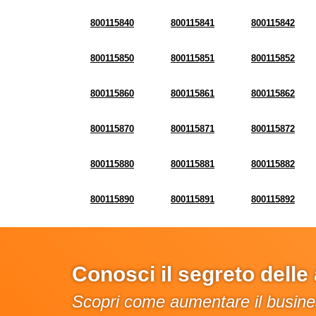
800115840
800115841
800115842
800115850
800115851
800115852
800115860
800115861
800115862
800115870
800115871
800115872
800115880
800115881
800115882
800115890
800115891
800115892
Conosci il segreto dell
Scopri come aumentare il busines