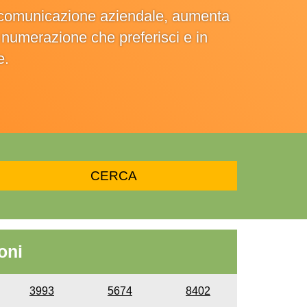
la comunicazione aziendale, aumenta
la numerazione che preferisci e in
e.
oni
3993
5674
8402