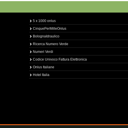
5 x 1000 onlus
CinquePerMilleOnlus
BolognaIdraulico
Ricerca Numero Verde
Numeri Verdi
Codice Univoco Fattura Elettronica
Onlus Italiane
Hotel Italia