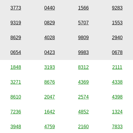
3773
0440
1566
9283
9319
0829
5707
1553
8629
4028
9809
2940
0654
0423
9983
0678
1848
3193
8312
2111
3271
8676
4369
4338
8610
2047
2574
4398
7236
1642
4852
1324
3948
4759
2160
7833