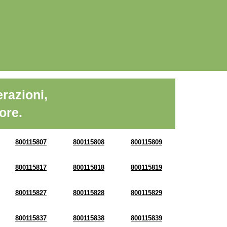
razioni,
ore.
800115807
800115808
800115809
800115817
800115818
800115819
800115827
800115828
800115829
800115837
800115838
800115839