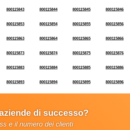
800115843
800115844
800115845
800115846
800115853
800115854
800115855
800115856
800115863
800115864
800115865
800115866
800115873
800115874
800115875
800115876
800115883
800115884
800115885
800115886
800115893
800115894
800115895
800115896
e aziende di successo?
s e il numero dei clienti