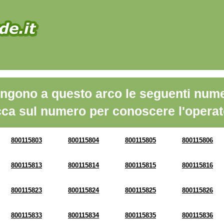
ngono a questo arco le seguenti nume
cca sul numero per conoscere l'operat
800115803
800115804
800115805
800115806
800115813
800115814
800115815
800115816
800115823
800115824
800115825
800115826
800115833
800115834
800115835
800115836