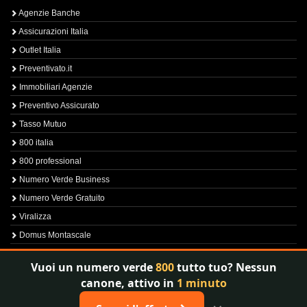
Agenzie Banche
Assicurazioni Italia
Outlet Italia
Preventivato.it
Immobiliari Agenzie
Preventivo Assicurato
Tasso Mutuo
800 italia
800 professional
Numero Verde Business
Numero Verde Gratuito
Viralizza
Domus Montascale
Sprint800
Vuoi un numero verde
800
tutto tuo? Nessun
Verfica Numero Verde
canone, attivo in
1 minuto