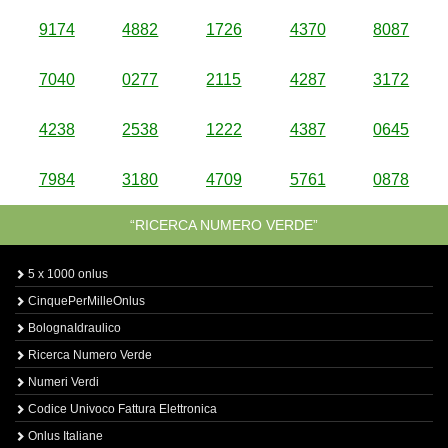
9174
4882
1726
4370
8087
7040
0277
2115
4287
3172
4238
2538
1222
4387
0645
7984
3180
4709
5761
0878
“RICERCA NUMERO VERDE”
5 x 1000 onlus
CinquePerMilleOnlus
BolognaIdraulico
Ricerca Numero Verde
Numeri Verdi
Codice Univoco Fattura Elettronica
Onlus Italiane