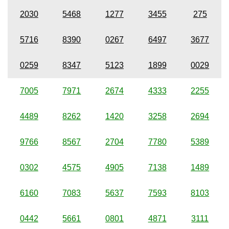
2030
5468
1277
3455
275
5716
8390
0267
6497
3677
0259
8347
5123
1899
0029
7005
7971
2674
4333
2255
4489
8262
1420
3258
2694
9766
8567
2704
7780
5389
0302
4575
4905
7138
1489
6160
7083
5637
7593
8103
0442
5661
0801
4871
3111