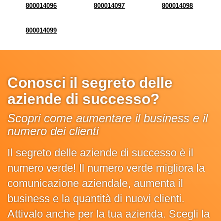
800014096
800014097
800014098
800014099
Conosci il segreto delle
aziende di successo?
Scopri come aumentare il business e il
numero dei clienti
Il segreto delle aziende di successo è il
numero verde! Il numero verde migliora la
comunicazione aziendale, aumenta il
business e la quantità di nuovi clienti.
Attivalo anche per la tua azienda. Scegli la