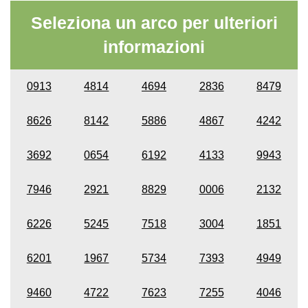
Seleziona un arco per ulteriori
informazioni
0913
4814
4694
2836
8479
8626
8142
5886
4867
4242
3692
0654
6192
4133
9943
7946
2921
8829
0006
2132
6226
5245
7518
3004
1851
6201
1967
5734
7393
4949
9460
4722
7623
7255
4046