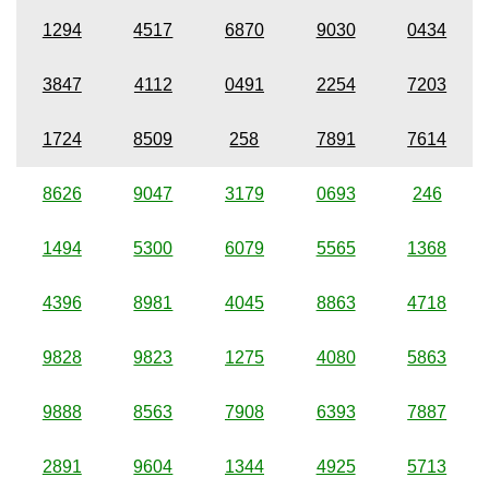
1294
4517
6870
9030
0434
3847
4112
0491
2254
7203
1724
8509
258
7891
7614
8626
9047
3179
0693
246
1494
5300
6079
5565
1368
4396
8981
4045
8863
4718
9828
9823
1275
4080
5863
9888
8563
7908
6393
7887
2891
9604
1344
4925
5713