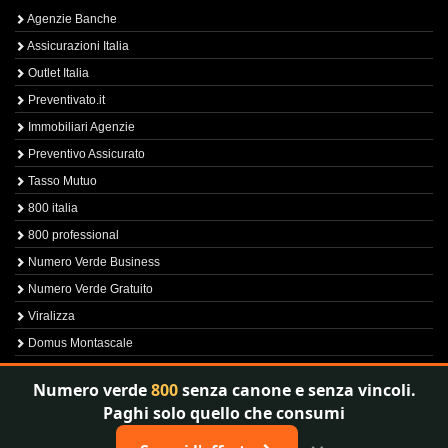
Agenzie Banche
Assicurazioni Italia
Outlet Italia
Preventivato.it
Immobiliari Agenzie
Preventivo Assicurato
Tasso Mutuo
800 italia
800 professional
Numero Verde Business
Numero Verde Gratuito
Viralizza
Domus Montascale
Sprint800
Numero verde
800
senza canone e senza vincoli.
Verfica Numero Verde
Paghi solo quello che consumi