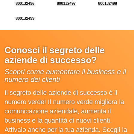
800132496
800132497
800132498
800132499
Conosci il segreto delle
aziende di successo?
Scopri come aumentare il business e il
numero dei clienti
Il segreto delle aziende di successo è il
numero verde! Il numero verde migliora la
comunicazione aziendale, aumenta il
business e la quantità di nuovi clienti.
Attivalo anche per la tua azienda. Scegli la