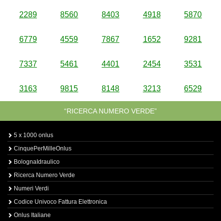
2289
8560
8403
4918
5870
6779
4559
7867
1652
9281
7337
5461
4401
2454
3531
3163
9815
8148
3213
6529
“RICERCA NUMERO VERDE”
5 x 1000 onlus
CinquePerMilleOnlus
BolognaIdraulico
Ricerca Numero Verde
Numeri Verdi
Codice Univoco Fattura Elettronica
Onlus Italiane