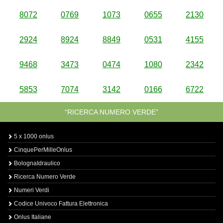
8072
0769
1073
0655
2130
2924
8924
8849
0531
4155
9468
3473
0474
1080
2342
5853
7074
3142
0166
6722
“RICERCA NUMERO VERDE”
5 x 1000 onlus
CinquePerMilleOnlus
BolognaIdraulico
Ricerca Numero Verde
Numeri Verdi
Codice Univoco Fattura Elettronica
Onlus Italiane