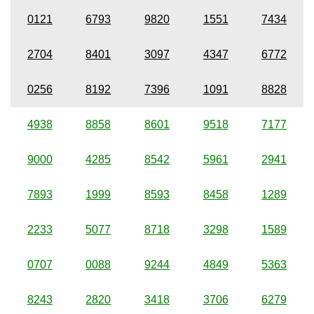
0121
6793
9820
1551
7434
2704
8401
3097
4347
6772
0256
8192
7396
1091
8828
4938
8858
8601
9518
7177
9000
4285
8542
5961
2941
7893
1999
8593
8458
1289
2233
5077
8718
3298
1589
0707
0088
9244
4849
5363
8243
2820
3418
3706
6279