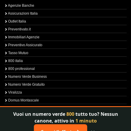
Agenzie Banche
Assicurazioni Italia
Outlet Italia
Preventivato.it
Immobiliari Agenzie
Preventivo Assicurato
Tasso Mutuo
800 italia
800 professional
Numero Verde Business
Numero Verde Gratuito
Viralizza
Domus Montascale
Sprint800
Vuoi un numero verde
800
tutto tuo? Nessun
Verfica Numero Verde
canone, attivo in
1 minuto