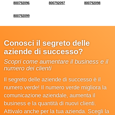
800792096
800792097
800792098
800792099
Conosci il segreto delle
aziende di successo?
Scopri come aumentare il business e il
numero dei clienti
Il segreto delle aziende di successo è il
numero verde! Il numero verde migliora la
comunicazione aziendale, aumenta il
business e la quantità di nuovi clienti.
Attivalo anche per la tua azienda. Scegli la