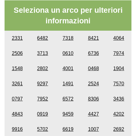
Seleziona un arco per ulteriori
informazioni
2331
6482
7318
8421
4064
2506
3713
0610
6736
7974
1548
2802
4001
0468
1904
3261
9297
1491
2524
7570
0797
7952
6572
8306
3436
4843
0919
9459
4427
4202
9916
5702
6619
1007
2692