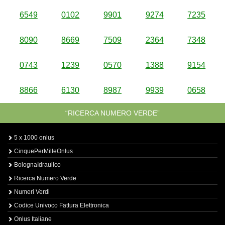
6549
0102
9901
9274
7235
8090
8669
7509
2364
7348
0743
1239
0570
1388
9154
8866
6130
8987
9939
0658
“RICERCA NUMERO VERDE”
5 x 1000 onlus
CinquePerMilleOnlus
BolognaIdraulico
Ricerca Numero Verde
Numeri Verdi
Codice Univoco Fattura Elettronica
Onlus Italiane