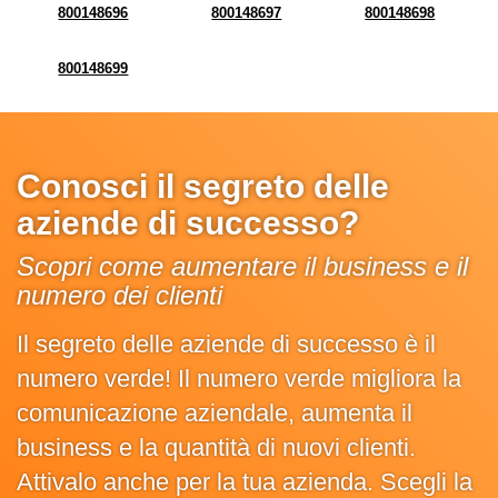
800148696
800148697
800148698
800148699
Conosci il segreto delle
aziende di successo?
Scopri come aumentare il business e il
numero dei clienti
Il segreto delle aziende di successo è il
numero verde! Il numero verde migliora la
comunicazione aziendale, aumenta il
business e la quantità di nuovi clienti.
Attivalo anche per la tua azienda. Scegli la