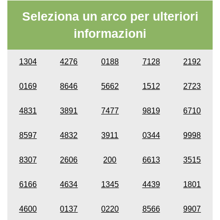
Seleziona un arco per ulteriori
informazioni
1304
4276
0188
7128
2192
0169
8646
5662
1512
2723
4831
3891
7477
9819
6710
8597
4832
3911
0344
9998
8307
2606
200
6613
3515
6166
4634
1345
4439
1801
4600
0137
0220
8566
9907