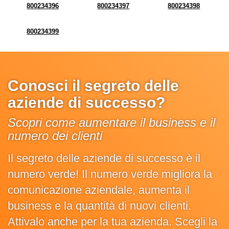
800234396
800234397
800234398
800234399
Conosci il segreto delle
aziende di successo?
Scopri come aumentare il business e il
numero dei clienti
Il segreto delle aziende di successo è il
numero verde! Il numero verde migliora la
comunicazione aziendale, aumenta il
business e la quantità di nuovi clienti.
Attivalo anche per la tua azienda. Scegli la