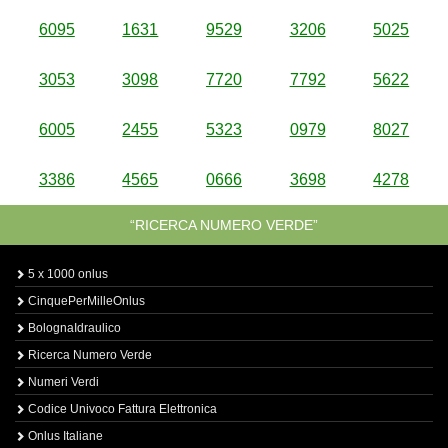
6095
1631
9529
3206
5025
3053
3098
7720
7792
5622
6005
2455
5323
0979
8027
3386
4565
0666
3698
4278
“RICERCA NUMERO VERDE”
5 x 1000 onlus
CinquePerMilleOnlus
BolognaIdraulico
Ricerca Numero Verde
Numeri Verdi
Codice Univoco Fattura Elettronica
Onlus Italiane