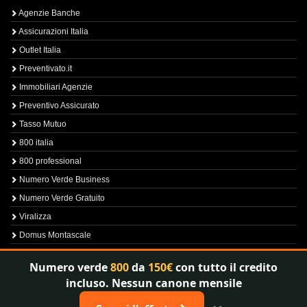
Agenzie Banche
Assicurazioni Italia
Outlet Italia
Preventivato.it
Immobiliari Agenzie
Preventivo Assicurato
Tasso Mutuo
800 italia
800 professional
Numero Verde Business
Numero Verde Gratuito
Viralizza
Domus Montascale
Sprint800
Numero verde
800
da
150€
con tutto il credito
Verfica Numero Verde
incluso. Nessun canone mensile