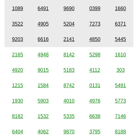
1089
6491
9690
0399
1660
3522
4905
5204
7273
6371
9203
6616
2141
4850
5445
2165
4948
8142
5298
1610
4920
9015
5183
4112
303
1215
1584
8742
0131
5491
1930
5903
4010
4976
5773
8182
1532
5335
6638
7146
6404
4062
9870
3795
8188