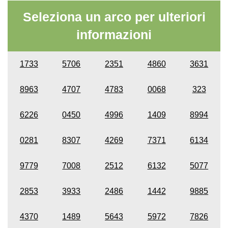
Seleziona un arco per ulteriori
informazioni
1733
5706
2351
4860
3631
8963
4707
4783
0068
323
6226
0450
4996
1409
8994
0281
8307
4269
7371
6134
9779
7008
2512
6132
5077
2853
3933
2486
1442
9885
4370
1489
5643
5972
7826