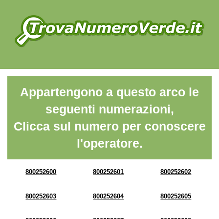
Appartengono a questo arco le
seguenti numerazioni,
Clicca sul numero per conoscere
l'operatore.
800252600
800252601
800252602
800252603
800252604
800252605