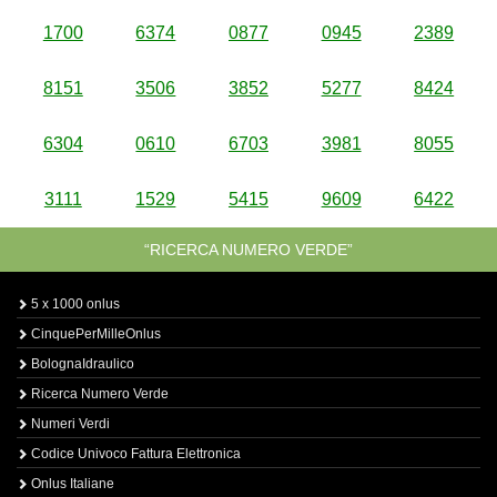
1700
6374
0877
0945
2389
8151
3506
3852
5277
8424
6304
0610
6703
3981
8055
3111
1529
5415
9609
6422
“RICERCA NUMERO VERDE”
5 x 1000 onlus
CinquePerMilleOnlus
BolognaIdraulico
Ricerca Numero Verde
Numeri Verdi
Codice Univoco Fattura Elettronica
Onlus Italiane