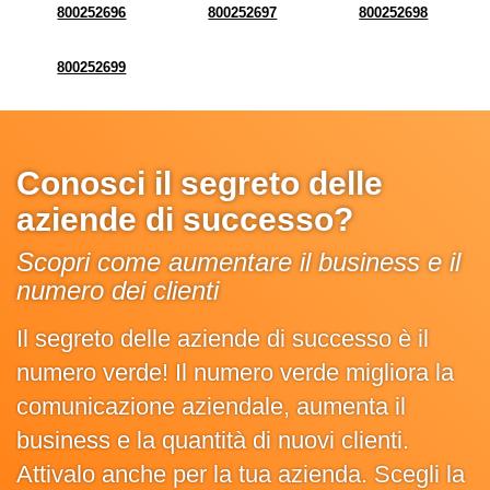
800252696
800252697
800252698
800252699
Conosci il segreto delle
aziende di successo?
Scopri come aumentare il business e il
numero dei clienti
Il segreto delle aziende di successo è il
numero verde! Il numero verde migliora la
comunicazione aziendale, aumenta il
business e la quantità di nuovi clienti.
Attivalo anche per la tua azienda. Scegli la