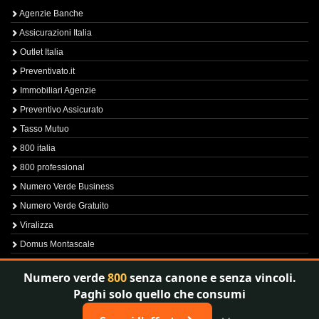
Agenzie Banche
Assicurazioni Italia
Outlet Italia
Preventivato.it
Immobiliari Agenzie
Preventivo Assicurato
Tasso Mutuo
800 italia
800 professional
Numero Verde Business
Numero Verde Gratuito
Viralizza
Domus Montascale
Sprint800
Numero verde
800
senza canone e senza vincoli.
Verfica Numero Verde
Paghi solo quello che consumi